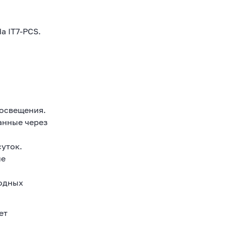
a IT7-PCS.
 освещения.
данные через
уток.
не
годных
ет