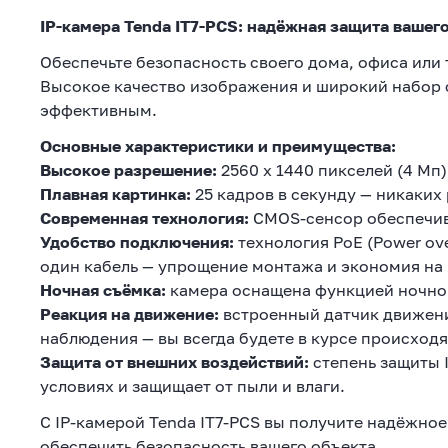
IP-камера Tenda IT7-PCS: надёжная защита вашег
Обеспечьте безопасность своего дома, офиса или 
Высокое качество изображения и широкий набор 
эффективным.
Основные характеристики и преимущества:
Высокое разрешение:
2560 x 1440 пикселей (4 Мп
Плавная картинка:
25 кадров в секунду — никаких
Современная технология:
CMOS-сенсор обеспечива
Удобство подключения:
технология PoE (Power ove
один кабель — упрощение монтажа и экономия на 
Ночная съёмка:
камера оснащена функцией ночной
Реакция на движение:
встроенный датчик движени
наблюдения — вы всегда будете в курсе происход
Защита от внешних воздействий:
степень защиты 
условиях и защищает от пыли и влаги.
С IP-камерой Tenda IT7-PCS вы получите надёжно
обеспечить безопасность вашего объекта.