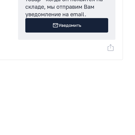
складе, мы отправим Вам
:
уведомление на email.
е
Уведомить