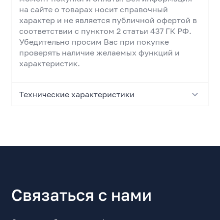
на сайте о товарах носит справочный
характер и не является публичной офертой в
соответствии с пунктом 2 статьи 437 ГК РФ.
Убедительно просим Вас при покупке
проверять наличие желаемых функций и
характеристик.
Технические характеристики
Основные характеристики
Тип устройства
Электрододержатель
Максимальный ток, А
500
Связаться с нами
Диаметр электрода/проволоки
6.3...10