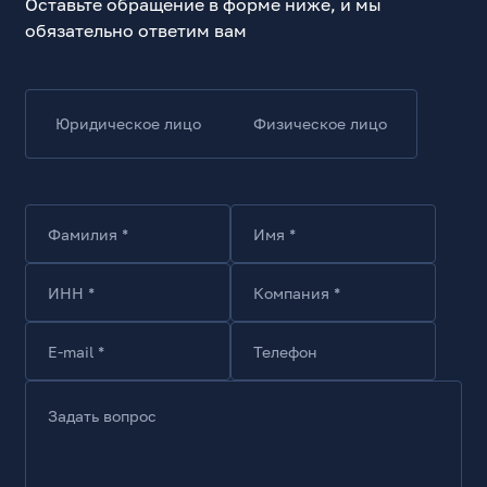
Оставьте обращение в форме ниже, и мы
Прочие характеристики
обязательно ответим вам
Материал корпуса
Пластик, медь
Основные цвета
Юридическое лицо
Физическое лицо
Желтый, черный
Ширина, мм
295
Фамилия *
Имя *
Особенности
Площадь поперечного сечения кабеля 70-95 кв.мм
Комплект поставки
ИНН *
Компания *
Электрододержатель
E-mail *
Телефон
Задать вопрос