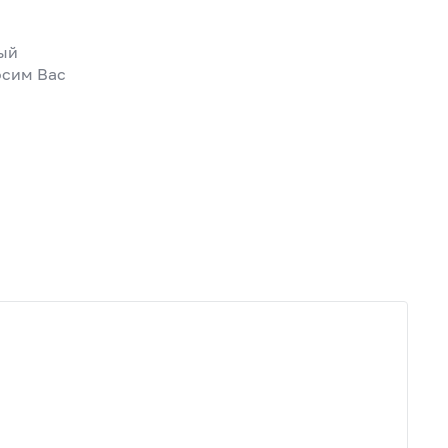
ный
осим Вас