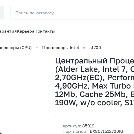
арантия
Карьера
Контакты
цессоры (CPU)
Процессоры Intel
s1700
Центральный Процес
(Alder Lake, Intel 7
2,70GHz(EC), Perfor
4,90GHz, Max Turbo 
12Mb, Cache 25Mb, 
190W, w/o cooler, S
Артикул:
85919
Партномер :
BX8071512700KF