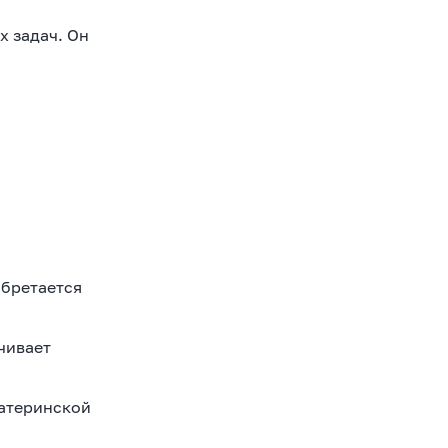
 задач. Он
обретается
чивает
материнской