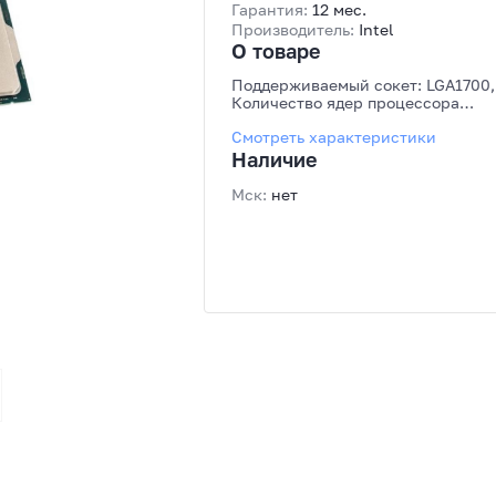
Гарантия:
12 мес.
Производитель:
Intel
О товаре
Поддерживаемый сокет: LGA1700,
Количество ядер процессора
(всего): 12, Техпроцесс: 10 нм,
Смотреть характеристики
Встроенное графическое ядро:
Нет, Вид поставки: Box without Fa
Наличие
& Heatsink
Мск:
нет