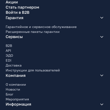
Акции
450
Стать партнером
Месторасположение блока питания
Войти в B2B
Горизонтальное, в задней верхней части корпуса.
Гарантия
Максимальная длина блока питания, мм
Гарантийное и сервисное обслуживание
160
Расширенные пакеты гарантии
Сервисы
Прочие характеристики
B2B
Ширина, мм
API
170
ЭДО
Высота, мм
EDI
350
Доставка
Инструкции для пользователей
Глубина, мм
Компания
325
О компании
Комплект поставки
Новости
Корпус с блоком питания, крепежный комплект,
Блог
комплект кабелей, кабель питания, инструкция
Мероприятия
Ссылки на описание
Информация
https://fox-line.ru/catalog/cases/fl-733-fz450r.html