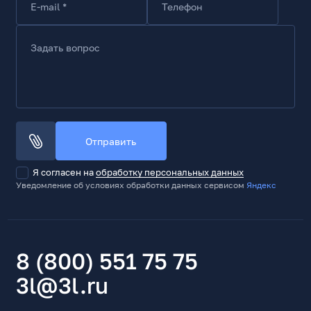
E-mail *
Телефон
Слоты расширения
Задать вопрос
Количество слотов для карт расширения
4
Разъемы, конструктивные особенности
USB2.0 (фронт)
2
Отправить
Микрофонный вход (фронт)
1
Я согласен на
обработку персональных данных
Уведомление об условиях обработки данных сервисом
Яндекс
Выход на наушники (фронт)
1
Материал
Основной цвет корпуса снаружи
8 (800) 551 75 75
Черный
3l@3l.ru
Основной цвет лицевой панели
Черный