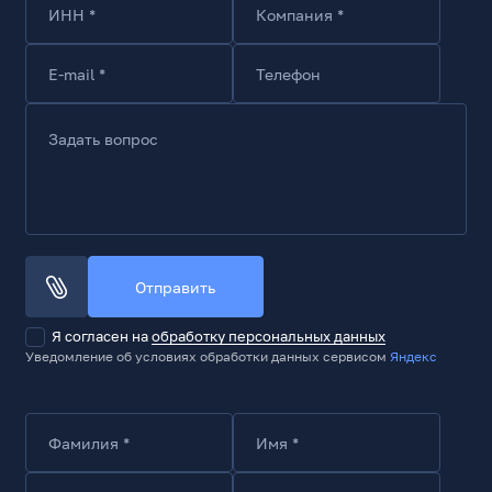
ИНН *
Компания *
Система охлаждения
Доп.место - фронт
E-mail *
Телефон
1
Доп.место - тыл
Задать вопрос
1
Максимальная высота кулера для CPU, мм
140
Корзина
Отправить
Внутренние слоты 2.5
2
Я согласен на
обработку персональных данных
Внутренние слоты 3.5
Уведомление об условиях обработки данных сервисом
Яндекс
5
Внешние слоты 3.5
2
Фамилия *
Имя *
Внешние слоты 5.25
2