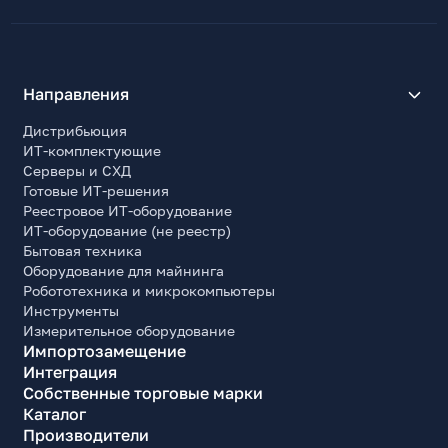
Основной цвет корпуса внутри
Черный
Наличие прозрачных панелей
Направления
Нет
Материал корпуса
Дистрибьюция
Сталь
ИТ-комплектующие
Серверы и СХД
Материал лицевой панели
Готовые ИТ-решения
Пластик
Реестровое ИТ-оборудование
ИТ-оборудование (не реестр)
Электропитание
Бытовая техника
Оборудование для майнинга
Наличие блока питания
Робототехника и микрокомпьютеры
Да
Инструменты
Форм-фактор совместимого блока питания
Измерительное оборудование
ATX, EPS
Импортозамещение
Интеграция
Тип установленного блока питания
Собственные торговые марки
ATX/EPS
Каталог
Производители
Мощность блока питания (номинальная), Вт