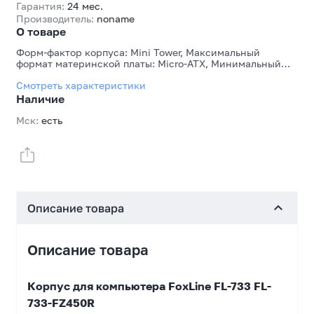
Гарантия:
24 мес.
Производитель:
noname
О товаре
Форм-фактор корпуса: Mini Tower, Максимальный
формат материнской платы: Micro-ATX, Минимальный
формат материнской платы: Mini-ITX, Максимальная
Смотреть характеристики
длина видеокарты, мм: 320 мм, Максимальная высота
кулера для CPU, мм: 140 мм, Внешние слоты 3.5: 2,
Наличие
Внешние слоты 5.25: 2, Количество слотов для карт
расширения: 4, Основной цвет корпуса снаружи:
Мск:
есть
Черный, Основной цвет лицевой панели: Черный,
Наличие блока питания: Да, Мощность блока питания
(номинальная), Вт: 450, Максимальная длина блока
питания, мм: 160 мм
Описание товара
Описание товара
Корпус для компьютера FoxLine FL-733 FL-
733-FZ450R