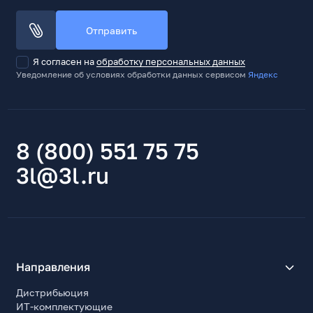
Разъемы 16(12 + 4)pin PCI-E/12VHPWR, шт
Отправить
1
Разъемы 6 + 2pin PCI-E, шт
Я согласен на
обработку персональных данных
2
Уведомление об условиях обработки данных сервисом
Яндекс
Разъемы 15pin SATA, шт
6
Разъемы 4pin EIDE (Molex), шт
8 (800) 551 75 75
2
3l@3l.ru
Прочие характеристики
Диапазон входного переменного напряжения
100...240 В AC
Скорость вращения вентилятора, max, об/мин
2400
Направления
Автоконтроль скорости вентилятора (AFC)
Да
Дистрибьюция
ИТ-комплектующие
Отстегивающиеся кабели