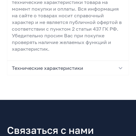
технические характеристики товара на
момент покупки и оплаты. Вся информация
на сайте о товарах носит справочный
характер и не является публичной офертой в
соответствии с пунктом 2 статьи 437 ГК РФ.
Убедительно просим Вас при покупке
проверять наличие желаемых функций и
характеристик.
Технические характеристики
Основные характеристики
Тип
Блок питания для компьютера
Форм-фактор
ATX
Связаться с нами
Номинальная мощность, Вт