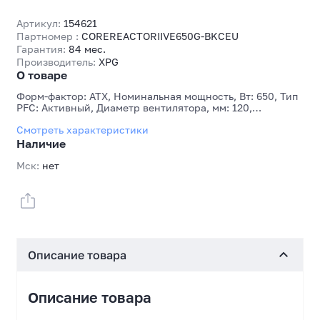
Артикул:
154621
Партномер :
COREREACTORIIVE650G-BKCEU
Гарантия:
84 мес.
Производитель:
XPG
О товаре
Форм-фактор: ATX, Номинальная мощность, Вт: 650, Тип
PFC: Активный, Диаметр вентилятора, мм: 120,
Соответствие стандартам 80Plus: 80PLUS Gold, Разъемы
Смотреть характеристики
16(12 + 4)pin PCI-E/12VHPWR, шт: 1, Разъемы 6 + 2pin PCI-
E, шт: 2 шт, Отстегивающиеся кабели: Да
Наличие
Мск:
нет
Описание товара
Описание товара