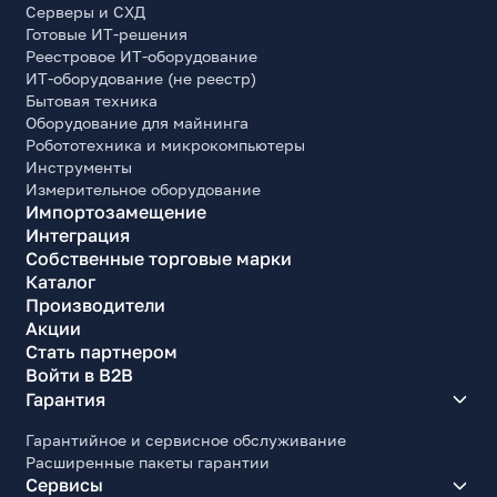
Серверы и СХД
Да
Готовые ИТ-решения
Наличие оплетки кабелей
Реестровое ИТ-оборудование
Нет
ИТ-оборудование (не реестр)
Бытовая техника
Защита
Оборудование для майнинга
NLO (от работы без нагрузки), UVP (от низкого
Робототехника и микрокомпьютеры
напряжения в сети), SCP (от короткого замыкания),
Инструменты
SIP (от броска пускового тока), OCP (от сверхтоков),
OPP (от перегрузки), OTP (от высокой температуры),
Измерительное оборудование
OVP (от высокого напряжения в сети)
Импортозамещение
Интеграция
Основной цвет
Собственные торговые марки
Черный
Каталог
Ширина, мм
Производители
150
Акции
Стать партнером
Высота, мм
Войти в B2B
86
Гарантия
Глубина, мм
Гарантийное и сервисное обслуживание
140
Расширенные пакеты гарантии
Вид поставки
Сервисы