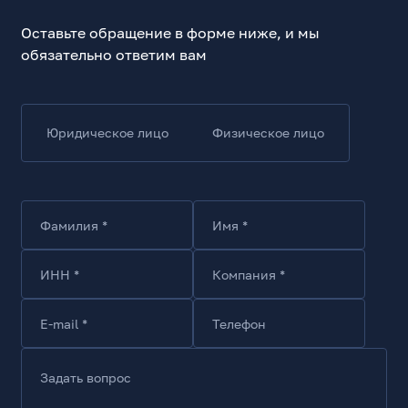
650
Оставьте обращение в форме ниже, и мы
Тип PFC
обязательно ответим вам
Активный
Система охлаждения
Один вентилятор
Юридическое лицо
Физическое лицо
Диаметр вентилятора, мм
120
Версия ATX 12V
3.1
Фамилия *
Имя *
Соответствие стандартам 80Plus
80PLUS Gold
ИНН *
Компания *
Соответствие стандартам Cybenetics
Cybenetics Gold
E-mail *
Телефон
Параметры выходных сигналов
Ток по линии +3,3В, А
Задать вопрос
20