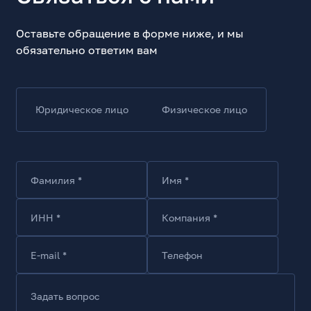
Модель
Z40 Station
Оставьте обращение в форме ниже, и мы
Тип уборки
обязательно ответим вам
сухая, влажная
Тип конструкции
беспроводной
Юридическое лицо
Физическое лицо
Отсоединяемый ручной пылесос
Да
Уборка
Фамилия *
Имя *
Скорость вращения двигателя, об/мин
150000
Мощность всасывания, Вт
ИНН *
Компания *
310
Сила всасывания, Па
E-mail *
Телефон
28000
Количество режимов уборки
Задать вопрос
3