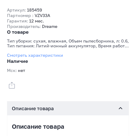
Артикул:
185459
Партномер :
VZV33A
Гарантия:
12 мес.
Производитель:
Dreame
О товаре
Тип уборки: сухая, влажная, Объем пылесборника, л: 0.6,
Тип питания: Литий-ионный аккумулятор, Время работы
на одном заряде, мин: 160, Основной цвет: Черный, Вес,
Смотреть характеристики
кг: 2.2 кг
Наличие
Мск:
нет
Описание товара
Описание товара