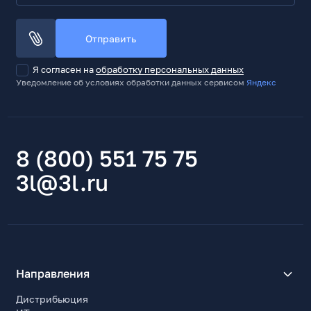
LED дисплей
Отображаемая информация
Отправить
режим работы, уровень заряда
Подсветка зоны уборки
Я согласен на
обработку персональных данных
Да
Уведомление об условиях обработки данных сервисом
Яндекс
Питание, аккумулятор
Тип питания
Литий-ионный аккумулятор
8 (800) 551 75 75
Потребляемая мощность, Вт
3l@3l.ru
855
Длина кабеля питания, м
1.2
Тип аккумулятора
Li-Ion
Направления
Съемный аккумулятор
Да
Дистрибьюция