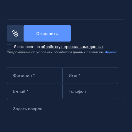
Количество насадок
7
Тип трубы
Съемная
Отправить
Объем пылесборника, л
0.6
Я согласен на
обработку персональных данных
Уведомление об условиях обработки данных сервисом
Яндекс
Объем емкости для чистой воды, л
0.2
Система фильтрации
Фамилия *
Имя *
циклонная фильтрация
Конструктивные особенности и управление
E-mail *
Телефон
Регулятор мощности
на корпусе
Задать вопрос
Число регулировок мощности
3
Дисплей/Индикаторы