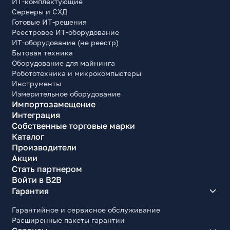
ИТ-комплектующие
Емкость аккумулятора, мАч
Серверы и СХД
3200
Готовые ИТ-решения
Напряжение аккумулятора, В
Реестровое ИТ-оборудование
29.6
ИТ-оборудование (не реестр)
Бытовая техника
Время зарядки, час
Оборудование для майнинга
4
Робототехника и микрокомпьютеры
Инструменты
Время работы на одном заряде, мин
Измерительное оборудование
160
Импортозамещение
Интеграция
Прочие характеристики
Собственные торговые марки
Уровень шума, дБа
Каталог
89
Производители
Акции
Напольная подставка
Стать партнером
да
Войти в B2B
Хранение насадок на держателе
Гарантия
да
Гарантийное и сервисное обслуживание
Материал корпуса
Расширенные пакеты гарантии
Пластик