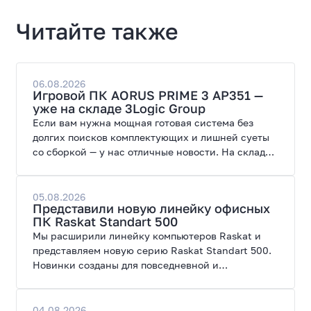
Читайте также
06.08.2026
Игровой ПК AORUS PRIME 3 AP351 —
уже на складе 3Logic Group
Если вам нужна мощная готовая система без
долгих поисков комплектующих и лишней суеты
со сборкой — у нас отличные новости. На склад
поступил ПК AORUS PRIME 3 от GIGABYTE. Модель
создана для высоких графических нагрузок,
современных игр и работы с нейросетями.
05.08.2026
Представили новую линейку офисных
ПК Raskat Standart 500
Мы расширили линейку компьютеров Raskat и
представляем новую серию Raskat Standart 500.
Новинки созданы для повседневной и
профессиональной работы, сочетая высокую
производительность, энергоэффективность и
широкие возможности модернизации.
04.08.2026