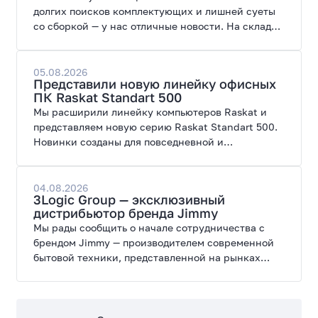
долгих поисков комплектующих и лишней суеты
со сборкой — у нас отличные новости. На склад
поступил ПК AORUS PRIME 3 от GIGABYTE. Модель
создана для высоких графических нагрузок,
современных игр и работы с нейросетями.
05.08.2026
Представили новую линейку офисных
ПК Raskat Standart 500
Мы расширили линейку компьютеров Raskat и
представляем новую серию Raskat Standart 500.
Новинки созданы для повседневной и
профессиональной работы, сочетая высокую
производительность, энергоэффективность и
широкие возможности модернизации.
04.08.2026
3Logic Group — эксклюзивный
дистрибьютор бренда Jimmy
Мы рады сообщить о начале сотрудничества с
брендом Jimmy — производителем современной
бытовой техники, представленной на рынках
России, Европы, Америки, Китая и Беларуси.