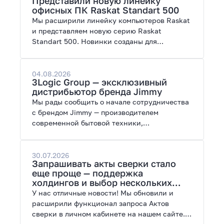
Представили новую линейку
работы с нейросетями.
офисных ПК Raskat Standart 500
Мы расширили линейку компьютеров Raskat
и представляем новую серию Raskat
Standart 500. Новинки созданы для
повседневной и профессиональной работы,
сочетая высокую производительность,
энергоэффективность и широкие
04.08.2026
3Logic Group — эксклюзивный
возможности модернизации.
дистрибьютор бренда Jimmy
Мы рады сообщить о начале сотрудничества
с брендом Jimmy — производителем
современной бытовой техники,
представленной на рынках России, Европы,
Америки, Китая и Беларуси.
30.07.2026
Запрашивать акты сверки стало
еще проще — поддержка
холдингов и выбор нескольких
периодов
У нас отличные новости! Мы обновили и
расширили функционал запроса Актов
сверки в личном кабинете на нашем сайте.