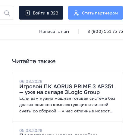
Войти в B2B
Стать партнером
Написать нам
8 (800) 551 75 75
Читайте также
06.08.2026
Игровой ПК AORUS PRIME 3 AP351
— уже на складе 3Logic Group
Если вам нужна мощная готовая система без
долгих поисков комплектующих и лишней
суеты со сборкой — у нас отличные новости.
На склад поступил ПК AORUS PRIME 3 от
GIGABYTE. Модель создана для высоких
графических нагрузок, современных игр и
05.08.2026