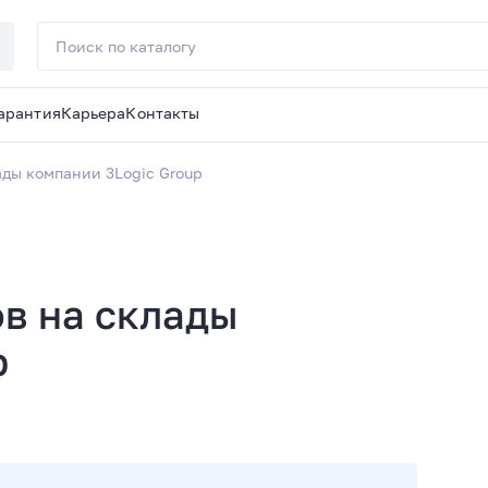
арантия
Карьера
Контакты
ады компании 3Logic Group
в на склады
p