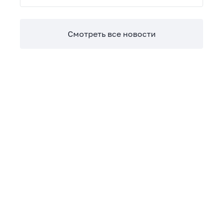
Теперь сверять взаиморасчеты и закрывать
отчетные периоды можно в разы быстрее.
Смотреть все новости