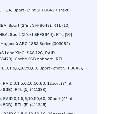
 HBA, 8port (1*int SFF8643 + 1*ext
BA, 8port (2*int SFF8643), RTL {10}
HBA, 8port (2*ext SFF8644), RTL {10}
 моделей ARC-1883 Series (003082)
x8 Lane XMC, SAS 12G, RAID
FF8470), Cache 2GB onboard, RTL
D 0,1,5,6,10,50,60, 8port (2*int SFF8643),
 RAID 0,1,5,6,10,50,60, 12port (3*int
 8GB), RTL {5} (411338)
 RAID 0,1,5,6,10,50,60, 20port (4*int
o 8GB), RTL {5} (411345)
 RAID 0,1,5,6,10,50,60, 28port (6*int