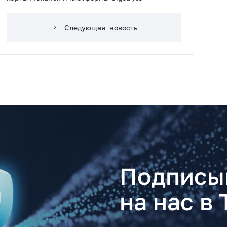
Следующая
новость
Подписы
на нас в 