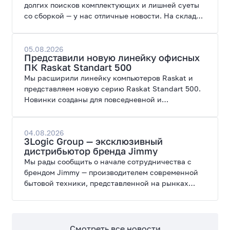
долгих поисков комплектующих и лишней суеты
со сборкой — у нас отличные новости. На склад
поступил ПК AORUS PRIME 3 от GIGABYTE. Модель
создана для высоких графических нагрузок,
современных игр и работы с нейросетями.
05.08.2026
Представили новую линейку офисных
ПК Raskat Standart 500
Мы расширили линейку компьютеров Raskat и
представляем новую серию Raskat Standart 500.
Новинки созданы для повседневной и
профессиональной работы, сочетая высокую
производительность, энергоэффективность и
широкие возможности модернизации.
04.08.2026
3Logic Group — эксклюзивный
дистрибьютор бренда Jimmy
Мы рады сообщить о начале сотрудничества с
брендом Jimmy — производителем современной
бытовой техники, представленной на рынках
России, Европы, Америки, Китая и Беларуси.
Смотреть все новости