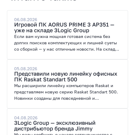
06.08.2026
Игровой ПК AORUS PRIME 3 AP351 —
уже на складе 3Logic Group
Если вам нужна мощная готовая система без
долгих поисков комплектующих и лишней суеты
со сборкой — у нас отличные новости. На склад
поступил ПК AORUS PRIME 3 от GIGABYTE. Модель
создана для высоких графических нагрузок,
современных игр и работы с нейросетями.
05.08.2026
Представили новую линейку офисных
ПК Raskat Standart 500
Мы расширили линейку компьютеров Raskat и
представляем новую серию Raskat Standart 500.
Новинки созданы для повседневной и
профессиональной работы, сочетая высокую
производительность, энергоэффективность и
широкие возможности модернизации.
04.08.2026
3Logic Group — эксклюзивный
дистрибьютор бренда Jimmy
Мы рады сообщить о начале сотрудничества с