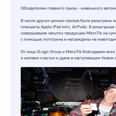
Обладателем главного приза – новенького автомо
В числе других ценных призов были разыграны не
планшеты Apple iPad mini, AirPods. В розыгрыше
совершившие закупку продукции MikroTik на су
с помощью лототрона и награждены на новогодне
От лица 3Logic Group и MikroTik благодарим все
и желаем счастья и удачи в наступающем Новом 