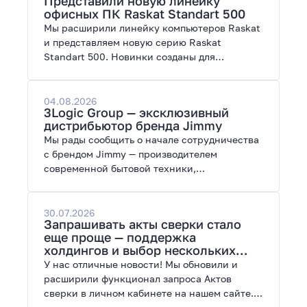
Представили новую линейку
работы с нейросетями.
офисных ПК Raskat Standart 500
Мы расширили линейку компьютеров Raskat
и представляем новую серию Raskat
Standart 500. Новинки созданы для
повседневной и профессиональной работы,
сочетая высокую производительность,
энергоэффективность и широкие
04.08.2026
3Logic Group — эксклюзивный
возможности модернизации.
дистрибьютор бренда Jimmy
Мы рады сообщить о начале сотрудничества
с брендом Jimmy — производителем
современной бытовой техники,
представленной на рынках России, Европы,
Америки, Китая и Беларуси.
30.07.2026
Запрашивать акты сверки стало
еще проще — поддержка
холдингов и выбор нескольких
периодов
У нас отличные новости! Мы обновили и
расширили функционал запроса Актов
сверки в личном кабинете на нашем сайте.