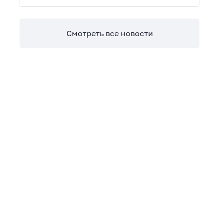
Теперь сверять взаиморасчеты и закрывать
отчетные периоды можно в разы быстрее.
Смотреть все новости