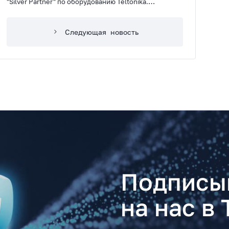
"Silver Partner" по оборудованию Teltonika.
Благодарим нашего партнёра за доверие!
Следующая
новость
Подписы
на нас в 