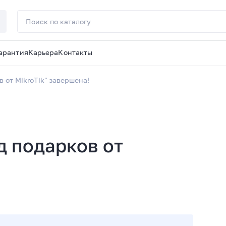
арантия
Карьера
Контакты
 от MikroTik" завершена!
 подарков от