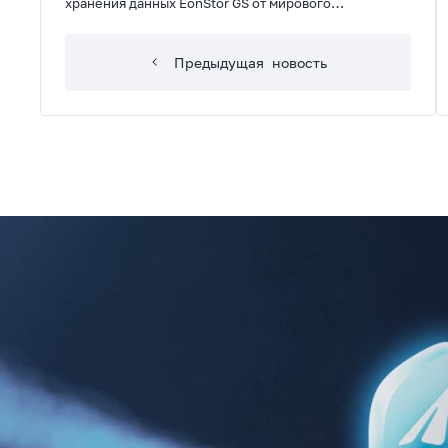
хранения данных EonStor GS от мирового
производителя Infortrend доступны для
приобретения в 3Logic Group. Продукция в наличии
Предыдущая
новость
на складе!