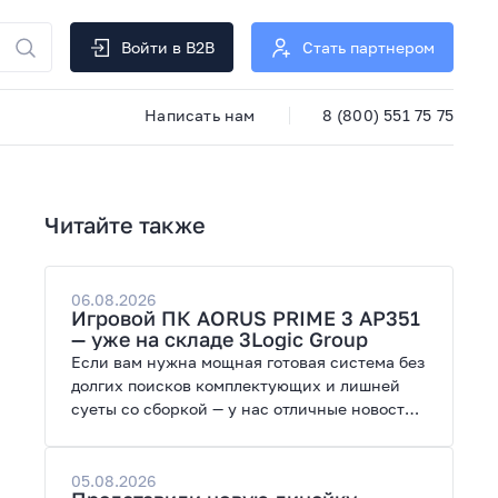
Войти в B2B
Стать партнером
Написать нам
8 (800) 551 75 75
Читайте также
06.08.2026
Игровой ПК AORUS PRIME 3 AP351
— уже на складе 3Logic Group
Если вам нужна мощная готовая система без
долгих поисков комплектующих и лишней
суеты со сборкой — у нас отличные новости.
На склад поступил ПК AORUS PRIME 3 от
GIGABYTE. Модель создана для высоких
графических нагрузок, современных игр и
05.08.2026