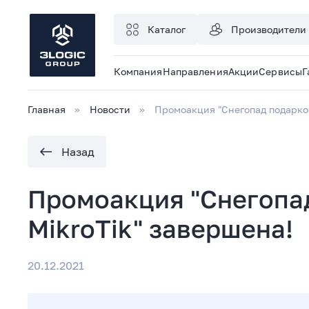
Каталог
Производители
Компания
Направления
Акции
Сервисы
Г
Главная
Новости
Промоакция "Снегопад подарков
Назад
Промоакция "Снегопад
MikroTik" завершена!
20.12.2021