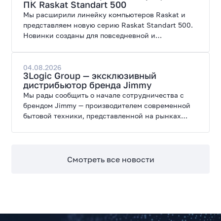
ПК Raskat Standart 500
Мы расширили линейку компьютеров Raskat и
представляем новую серию Raskat Standart 500.
Новинки созданы для повседневной и
профессиональной работы, сочетая высокую
производительность, энергоэффективность и
широкие возможности модернизации.
04.08.2026
3Logic Group — эксклюзивный
дистрибьютор бренда Jimmy
Мы рады сообщить о начале сотрудничества с
брендом Jimmy — производителем современной
бытовой техники, представленной на рынках
России, Европы, Америки, Китая и Беларуси.
Смотреть все новости