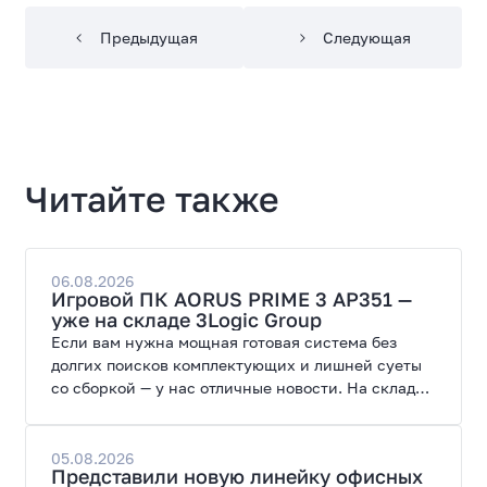
Предыдущая
Следующая
Читайте также
06.08.2026
Игровой ПК AORUS PRIME 3 AP351 —
уже на складе 3Logic Group
Если вам нужна мощная готовая система без
долгих поисков комплектующих и лишней суеты
со сборкой — у нас отличные новости. На склад
поступил ПК AORUS PRIME 3 от GIGABYTE. Модель
создана для высоких графических нагрузок,
современных игр и работы с нейросетями.
05.08.2026
Представили новую линейку офисных