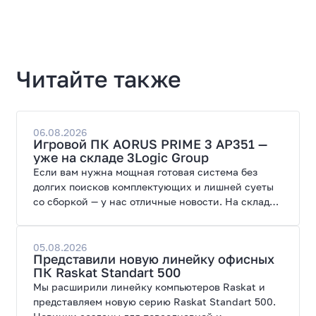
Читайте также
06.08.2026
Игровой ПК AORUS PRIME 3 AP351 —
уже на складе 3Logic Group
Если вам нужна мощная готовая система без
долгих поисков комплектующих и лишней суеты
со сборкой — у нас отличные новости. На склад
поступил ПК AORUS PRIME 3 от GIGABYTE. Модель
создана для высоких графических нагрузок,
современных игр и работы с нейросетями.
05.08.2026
Представили новую линейку офисных
ПК Raskat Standart 500
Мы расширили линейку компьютеров Raskat и
представляем новую серию Raskat Standart 500.