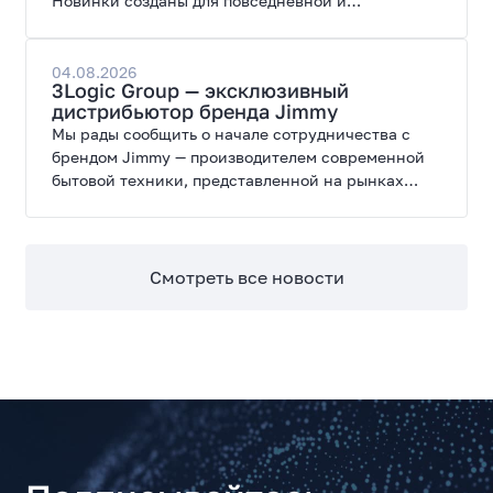
Новинки созданы для повседневной и
профессиональной работы, сочетая высокую
производительность, энергоэффективность и
широкие возможности модернизации.
04.08.2026
3Logic Group — эксклюзивный
дистрибьютор бренда Jimmy
Мы рады сообщить о начале сотрудничества с
брендом Jimmy — производителем современной
бытовой техники, представленной на рынках
России, Европы, Америки, Китая и Беларуси.
Смотреть все новости