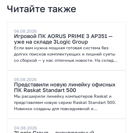
Читайте также
06.08.2026
Игровой ПК AORUS PRIME 3 AP351 —
уже на складе 3Logic Group
Если вам нужна мощная готовая система без
долгих поисков комплектующих и лишней суеты
со сборкой — у нас отличные новости. На склад
поступил ПК AORUS PRIME 3 от GIGABYTE. Модель
создана для высоких графических нагрузок,
современных игр и работы с нейросетями.
05.08.2026
Представили новую линейку офисных
ПК Raskat Standart 500
Мы расширили линейку компьютеров Raskat и
представляем новую серию Raskat Standart 500.
Новинки созданы для повседневной и
профессиональной работы, сочетая высокую
производительность, энергоэффективность и
широкие возможности модернизации.
04.08.2026
3Logic Group — эксклюзивный