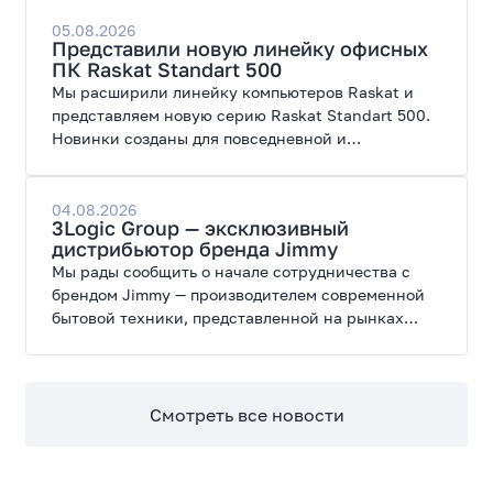
создана для высоких графических нагрузок,
современных игр и работы с нейросетями.
05.08.2026
Представили новую линейку офисных
ПК Raskat Standart 500
Мы расширили линейку компьютеров Raskat и
представляем новую серию Raskat Standart 500.
Новинки созданы для повседневной и
профессиональной работы, сочетая высокую
производительность, энергоэффективность и
широкие возможности модернизации.
04.08.2026
3Logic Group — эксклюзивный
дистрибьютор бренда Jimmy
Мы рады сообщить о начале сотрудничества с
брендом Jimmy — производителем современной
бытовой техники, представленной на рынках
России, Европы, Америки, Китая и Беларуси.
Смотреть все новости