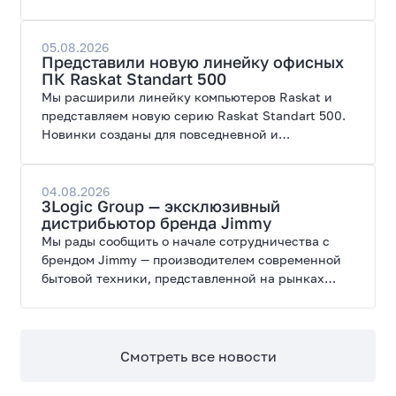
поступил ПК AORUS PRIME 3 от GIGABYTE. Модель
создана для высоких графических нагрузок,
современных игр и работы с нейросетями.
05.08.2026
Представили новую линейку офисных
ПК Raskat Standart 500
Мы расширили линейку компьютеров Raskat и
представляем новую серию Raskat Standart 500.
Новинки созданы для повседневной и
профессиональной работы, сочетая высокую
производительность, энергоэффективность и
широкие возможности модернизации.
04.08.2026
3Logic Group — эксклюзивный
дистрибьютор бренда Jimmy
Мы рады сообщить о начале сотрудничества с
брендом Jimmy — производителем современной
бытовой техники, представленной на рынках
России, Европы, Америки, Китая и Беларуси.
Смотреть все новости