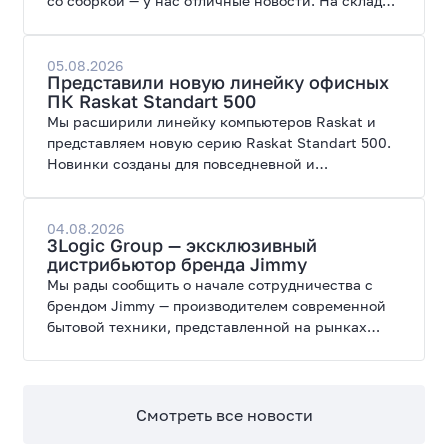
со сборкой — у нас отличные новости. На склад
поступил ПК AORUS PRIME 3 от GIGABYTE. Модель
создана для высоких графических нагрузок,
современных игр и работы с нейросетями.
05.08.2026
Представили новую линейку офисных
ПК Raskat Standart 500
Мы расширили линейку компьютеров Raskat и
представляем новую серию Raskat Standart 500.
Новинки созданы для повседневной и
профессиональной работы, сочетая высокую
производительность, энергоэффективность и
широкие возможности модернизации.
04.08.2026
3Logic Group — эксклюзивный
дистрибьютор бренда Jimmy
Мы рады сообщить о начале сотрудничества с
брендом Jimmy — производителем современной
бытовой техники, представленной на рынках
России, Европы, Америки, Китая и Беларуси.
Смотреть все новости