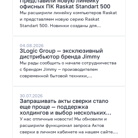
Представили новую линейку
работы с нейросетями.
офисных ПК Raskat Standart 500
Мы расширили линейку компьютеров Raskat
и представляем новую серию Raskat
Standart 500. Новинки созданы для
повседневной и профессиональной работы,
сочетая высокую производительность,
энергоэффективность и широкие
04.08.2026
3Logic Group — эксклюзивный
возможности модернизации.
дистрибьютор бренда Jimmy
Мы рады сообщить о начале сотрудничества
с брендом Jimmy — производителем
современной бытовой техники,
представленной на рынках России, Европы,
Америки, Китая и Беларуси.
30.07.2026
Запрашивать акты сверки стало
еще проще — поддержка
холдингов и выбор нескольких
периодов
У нас отличные новости! Мы обновили и
расширили функционал запроса Актов
сверки в личном кабинете на нашем сайте.