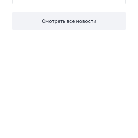
Теперь сверять взаиморасчеты и закрывать
отчетные периоды можно в разы быстрее.
Смотреть все новости