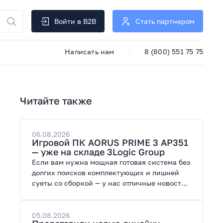
Войти в B2B
Стать партнером
Написать нам
8 (800) 551 75 75
Читайте также
06.08.2026
Игровой ПК AORUS PRIME 3 AP351
— уже на складе 3Logic Group
Если вам нужна мощная готовая система без
долгих поисков комплектующих и лишней
суеты со сборкой — у нас отличные новости.
На склад поступил ПК AORUS PRIME 3 от
GIGABYTE. Модель создана для высоких
графических нагрузок, современных игр и
05.08.2026