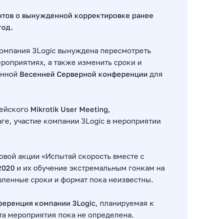
нтов о вынужденной корректировке ранее
год.
компания 3Logic вынуждена пересмотреть
роприятиях, а также изменить сроки и
енной
Весенней Серверной конференции
для
пейского
Mikrotik User Meeting
,
аге, участие компании 3Logic в мероприятии
овой акции «Испытай скорость вместе с
20
20
и их обучение экстремальным гонкам на
вленные сроки и формат пока неизвестны.
ференция компании 3Logic
, планируемая к
та мероприятия пока не определена.