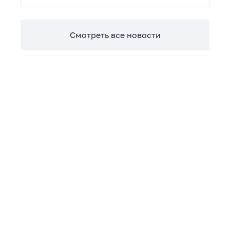
Теперь сверять взаиморасчеты и закрывать
отчетные периоды можно в разы быстрее.
Смотреть все новости