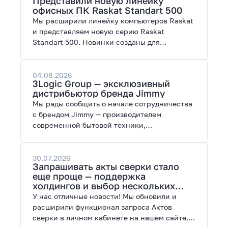
Представили новую линейку
работы с нейросетями.
офисных ПК Raskat Standart 500
Мы расширили линейку компьютеров Raskat
и представляем новую серию Raskat
Standart 500. Новинки созданы для
повседневной и профессиональной работы,
сочетая высокую производительность,
энергоэффективность и широкие
04.08.2026
3Logic Group — эксклюзивный
возможности модернизации.
дистрибьютор бренда Jimmy
Мы рады сообщить о начале сотрудничества
с брендом Jimmy — производителем
современной бытовой техники,
представленной на рынках России, Европы,
Америки, Китая и Беларуси.
30.07.2026
Запрашивать акты сверки стало
еще проще — поддержка
холдингов и выбор нескольких
периодов
У нас отличные новости! Мы обновили и
расширили функционал запроса Актов
сверки в личном кабинете на нашем сайте.