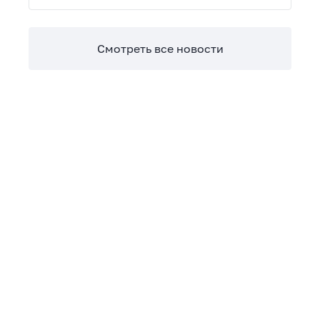
Теперь сверять взаиморасчеты и закрывать
отчетные периоды можно в разы быстрее.
Смотреть все новости