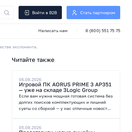
Войти в B2B
Стать партнером
Написать нам
8 (800) 551 75 75
честве экспонента.
Читайте также
06.08.2026
Игровой ПК AORUS PRIME 3 AP351
— уже на складе 3Logic Group
Если вам нужна мощная готовая система без
долгих поисков комплектующих и лишней
суеты со сборкой — у нас отличные новости.
На склад поступил ПК AORUS PRIME 3 от
GIGABYTE. Модель создана для высоких
графических нагрузок, современных игр и
05.08.2026