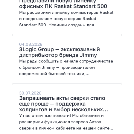
Представили новую линейку
работы с нейросетями.
офисных ПК Raskat Standart 500
Мы расширили линейку компьютеров Raskat
и представляем новую серию Raskat
Standart 500. Новинки созданы для
повседневной и профессиональной работы,
сочетая высокую производительность,
энергоэффективность и широкие
04.08.2026
3Logic Group — эксклюзивный
возможности модернизации.
дистрибьютор бренда Jimmy
Мы рады сообщить о начале сотрудничества
с брендом Jimmy — производителем
современной бытовой техники,
представленной на рынках России, Европы,
Америки, Китая и Беларуси.
30.07.2026
Запрашивать акты сверки стало
еще проще — поддержка
холдингов и выбор нескольких
периодов
У нас отличные новости! Мы обновили и
расширили функционал запроса Актов
сверки в личном кабинете на нашем сайте.