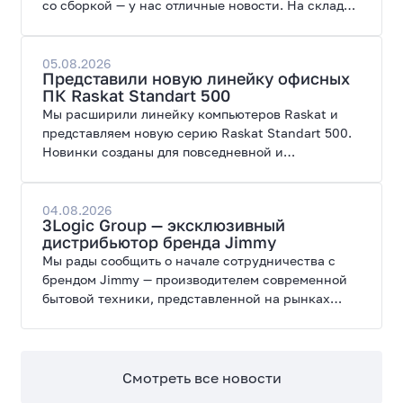
со сборкой — у нас отличные новости. На склад
поступил ПК AORUS PRIME 3 от GIGABYTE. Модель
создана для высоких графических нагрузок,
современных игр и работы с нейросетями.
05.08.2026
Представили новую линейку офисных
ПК Raskat Standart 500
Мы расширили линейку компьютеров Raskat и
представляем новую серию Raskat Standart 500.
Новинки созданы для повседневной и
профессиональной работы, сочетая высокую
производительность, энергоэффективность и
широкие возможности модернизации.
04.08.2026
3Logic Group — эксклюзивный
дистрибьютор бренда Jimmy
Мы рады сообщить о начале сотрудничества с
брендом Jimmy — производителем современной
бытовой техники, представленной на рынках
России, Европы, Америки, Китая и Беларуси.
Смотреть все новости