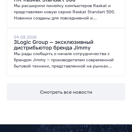
Мы расширили линейку компьютеров Raskat и
представляем новую серию Raskat Standart 500.
Новинки созданы для повседневной и
профессиональной работы, сочетая высокую
производительность, энергоэффективность и
широкие возможности модернизации.
04.08.2026
3Logic Group — эксклюзивный
дистрибьютор бренда Jimmy
Мы рады сообщить о начале сотрудничества с
брендом Jimmy — производителем современной
бытовой техники, представленной на рынках
России, Европы, Америки, Китая и Беларуси.
Смотреть все новости