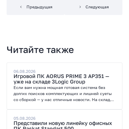
Предыдущая
Следующая
Читайте также
06.08.2026
Игровой ПК AORUS PRIME 3 AP351 —
уже на складе 3Logic Group
Если вам нужна мощная готовая система без
долгих поисков комплектующих и лишней суеты
со сборкой — у нас отличные новости. На склад
поступил ПК AORUS PRIME 3 от GIGABYTE. Модель
создана для высоких графических нагрузок,
современных игр и работы с нейросетями.
05.08.2026
Представили новую линейку офисных
ПК Raskat Standart 500