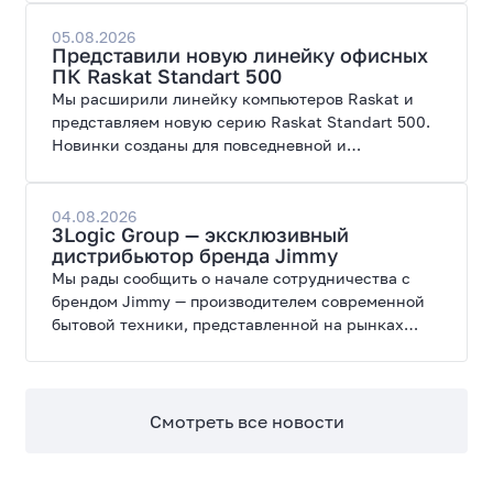
создана для высоких графических нагрузок,
современных игр и работы с нейросетями.
05.08.2026
Представили новую линейку офисных
ПК Raskat Standart 500
Мы расширили линейку компьютеров Raskat и
представляем новую серию Raskat Standart 500.
Новинки созданы для повседневной и
профессиональной работы, сочетая высокую
производительность, энергоэффективность и
широкие возможности модернизации.
04.08.2026
3Logic Group — эксклюзивный
дистрибьютор бренда Jimmy
Мы рады сообщить о начале сотрудничества с
брендом Jimmy — производителем современной
бытовой техники, представленной на рынках
России, Европы, Америки, Китая и Беларуси.
Смотреть все новости