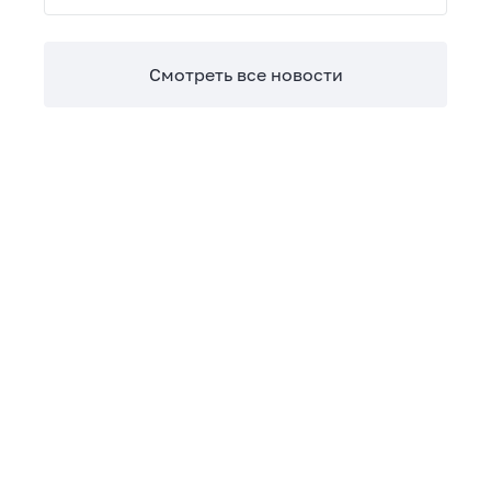
Теперь сверять взаиморасчеты и закрывать
отчетные периоды можно в разы быстрее.
Смотреть все новости