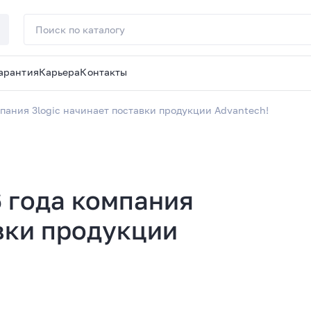
арантия
Карьера
Контакты
мпания 3logic начинает поставки продукции Advantech!
6 года компания
авки продукции