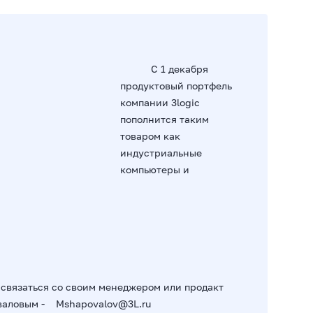
C 1 декабря
продуктовый портф
ель
компании 3logic
пополнится таким
товаром как
индустриальные
компьютеры и
связаться со своим менеджером или продакт
валовым - Mshapovalov@3L.ru