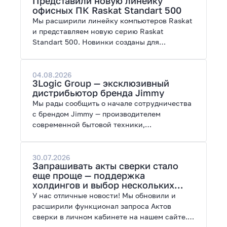
Представили новую линейку
работы с нейросетями.
офисных ПК Raskat Standart 500
Мы расширили линейку компьютеров Raskat
и представляем новую серию Raskat
Standart 500. Новинки созданы для
повседневной и профессиональной работы,
сочетая высокую производительность,
энергоэффективность и широкие
04.08.2026
3Logic Group — эксклюзивный
возможности модернизации.
дистрибьютор бренда Jimmy
Мы рады сообщить о начале сотрудничества
с брендом Jimmy — производителем
современной бытовой техники,
представленной на рынках России, Европы,
Америки, Китая и Беларуси.
30.07.2026
Запрашивать акты сверки стало
еще проще — поддержка
холдингов и выбор нескольких
периодов
У нас отличные новости! Мы обновили и
расширили функционал запроса Актов
сверки в личном кабинете на нашем сайте.