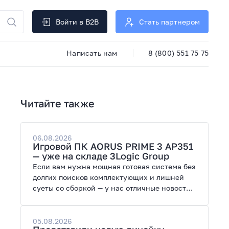
Войти в B2B
Стать партнером
Написать нам
8 (800) 551 75 75
Читайте также
06.08.2026
Игровой ПК AORUS PRIME 3 AP351
— уже на складе 3Logic Group
Если вам нужна мощная готовая система без
долгих поисков комплектующих и лишней
суеты со сборкой — у нас отличные новости.
На склад поступил ПК AORUS PRIME 3 от
GIGABYTE. Модель создана для высоких
графических нагрузок, современных игр и
05.08.2026