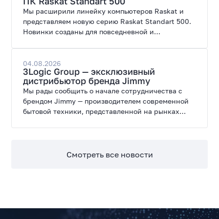
ПК Raskat Standart 500
Мы расширили линейку компьютеров Raskat и
представляем новую серию Raskat Standart 500.
Новинки созданы для повседневной и
профессиональной работы, сочетая высокую
производительность, энергоэффективность и
широкие возможности модернизации.
04.08.2026
3Logic Group — эксклюзивный
дистрибьютор бренда Jimmy
Мы рады сообщить о начале сотрудничества с
брендом Jimmy — производителем современной
бытовой техники, представленной на рынках
России, Европы, Америки, Китая и Беларуси.
Смотреть все новости