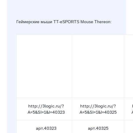
Геймерские мыши TT-eSPORTS Mouse Thereon:
http://3logic.ru/?
http://3logic.ru/?
A=5&SI=1&I=40323
A=5&SI=1&I=40325
арт.40323
арт.40325