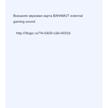
Внешняя звуковая карта BAHAMUT external
gaming sound:
http://3logic.ru/?A=5&SI=1&I=40316