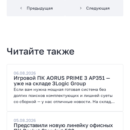
Предыдущая
Следующая
Читайте также
06.08.2026
Игровой ПК AORUS PRIME 3 AP351 —
уже на складе 3Logic Group
Если вам нужна мощная готовая система без
долгих поисков комплектующих и лишней суеты
со сборкой — у нас отличные новости. На склад
поступил ПК AORUS PRIME 3 от GIGABYTE. Модель
создана для высоких графических нагрузок,
современных игр и работы с нейросетями.
05.08.2026
Представили новую линейку офисных