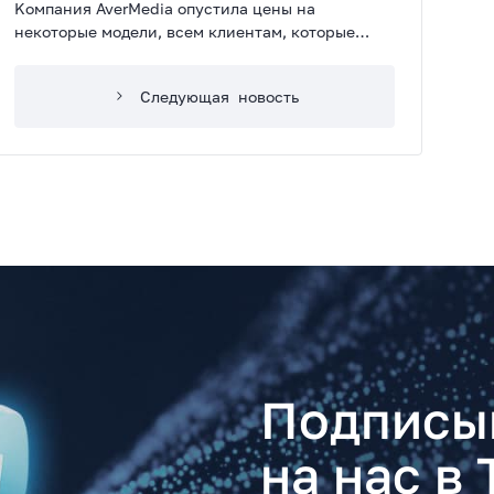
Kомпания AverMedia опустила цены на
некоторые модели, всем клиентам, которые
покупали эту продукцию, полагается денежное
возмещение (price-protection) в размере
Следующая
новость
разницы между новой и старой ценой.
Подписы
на нас в 