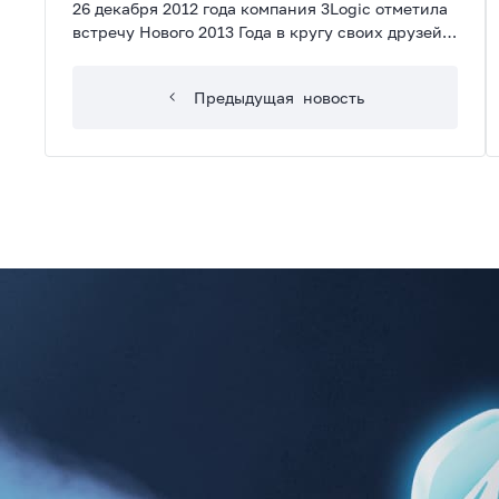
26 декабря 2012 года компания 3Logic отметила
встречу Нового 2013 Года в кругу своих друзей!
Празднование состоялось в одном из самых
известных клубов Москвы на территории
Предыдущая
новость
Красного Октября – GIPSY бар!