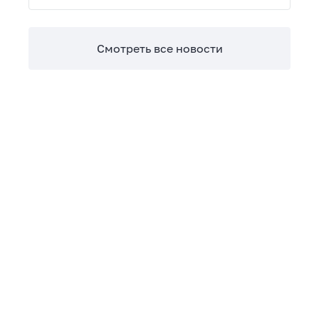
Теперь сверять взаиморасчеты и закрывать
отчетные периоды можно в разы быстрее.
Смотреть все новости