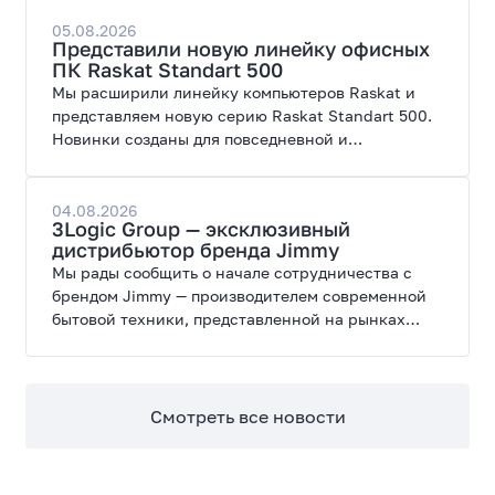
создана для высоких графических нагрузок,
современных игр и работы с нейросетями.
05.08.2026
Представили новую линейку офисных
ПК Raskat Standart 500
Мы расширили линейку компьютеров Raskat и
представляем новую серию Raskat Standart 500.
Новинки созданы для повседневной и
профессиональной работы, сочетая высокую
производительность, энергоэффективность и
широкие возможности модернизации.
04.08.2026
3Logic Group — эксклюзивный
дистрибьютор бренда Jimmy
Мы рады сообщить о начале сотрудничества с
брендом Jimmy — производителем современной
бытовой техники, представленной на рынках
России, Европы, Америки, Китая и Беларуси.
Смотреть все новости