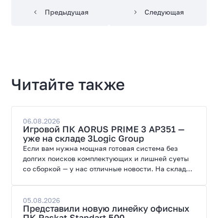
Предыдущая
Следующая
Читайте также
06.08.2026
Игровой ПК AORUS PRIME 3 AP351 —
уже на складе 3Logic Group
Если вам нужна мощная готовая система без
долгих поисков комплектующих и лишней суеты
со сборкой — у нас отличные новости. На склад
поступил ПК AORUS PRIME 3 от GIGABYTE. Модель
создана для высоких графических нагрузок,
современных игр и работы с нейросетями.
05.08.2026
Представили новую линейку офисных
ПК Raskat Standart 500