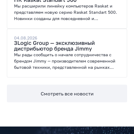
Мы расширили линейку компьютеров Raskat и
представляем новую серию Raskat Standart 500.
Новинки созданы для повседневной и
профессиональной работы, сочетая высокую
производительность, энергоэффективность и
широкие возможности модернизации.
04.08.2026
3Logic Group — эксклюзивный
дистрибьютор бренда Jimmy
Мы рады сообщить о начале сотрудничества с
брендом Jimmy — производителем современной
бытовой техники, представленной на рынках
России, Европы, Америки, Китая и Беларуси.
Смотреть все новости