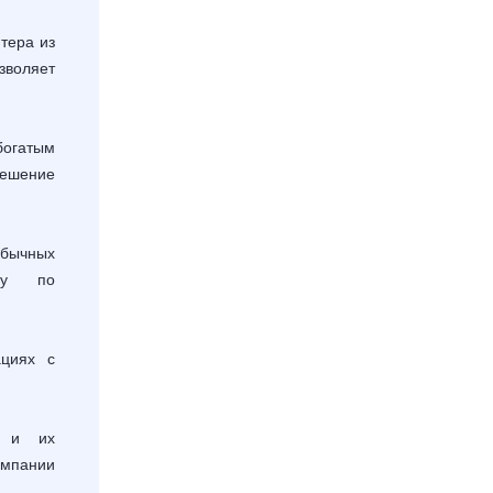
ера из
зволяет
огатым
решение
бычных
ему по
ациях с
м и их
омпании