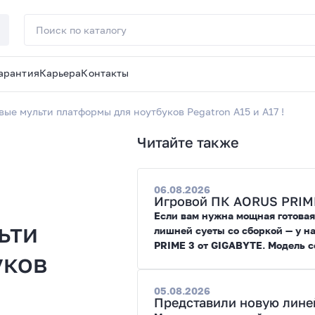
арантия
Карьера
Контакты
вые мульти платформы для ноутбуков Pegatron A15 и A17 !
Читайте также
06.08.2026
Игровой ПК AORUS PRIME 
Если вам нужна мощная готовая
ьти
лишней суеты со сборкой — у н
PRIME 3 от GIGABYTE. Модель с
уков
современных игр и работы с не
05.08.2026
Представили новую линей