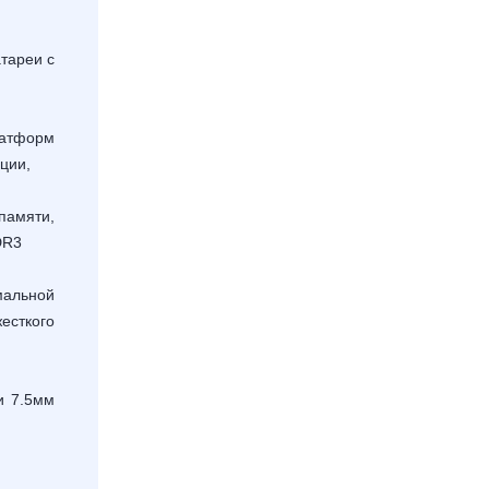
тареи с
атформ
ции,
памяти,
DR
3
альной
есткого
и 7.5мм