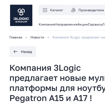
Каталог
Производители
Компания
Направления
Акции
Сервисы
Г
Главная
Новости
Компания 3Logic предлагает но
Назад
Компания 3Logic
предлагает новые мул
платформы для ноутб
Pegatron A15 и A17 !