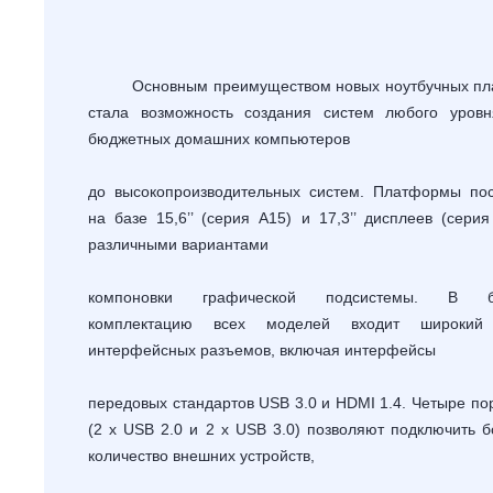
Основным преимуществом новых ноутбучных пл
стала возможность создания систем любого уров
бюджетных домашних компьютеров
до высокопроизводительных систем. Платформы по
на базе 15,6’’ (серия
A
15) и 17,3’’ дисплеев (сери
различными вариантами
компоновки графической подсистемы. В б
комплектацию всех моделей входит широкий
интерфейсных разъемов, включая интерфейсы
передовых стандартов
USB
3.0 и
HDMI
1.4. Четыре по
(2 х
USB
2.0 и 2 х
USB
3.0) позволяют подключить 
количество внешних устройств,