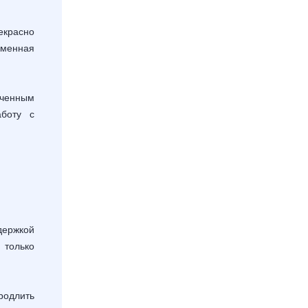
екрасно
еменная
ченным
аботу с
ржкой
 только
родлить