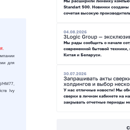
Мы расширили линейку компьют
Standart 500. Новинки созданы
сочетая высокую производител
возможности модернизации.
04.08.2026
3Logic Group — эксклюз
Мы рады сообщить о начале со
я.
современной бытовой техники, 
Китая и Беларуси.
омпании
ами для
30.07.2026
Запрашивать акты сверк
холдингов и выбор неск
)/
HM
77,
У нас отличные новости! Мы об
йств
Ivy
сверки в личном кабинете на н
закрывать отчетные периоды м
С