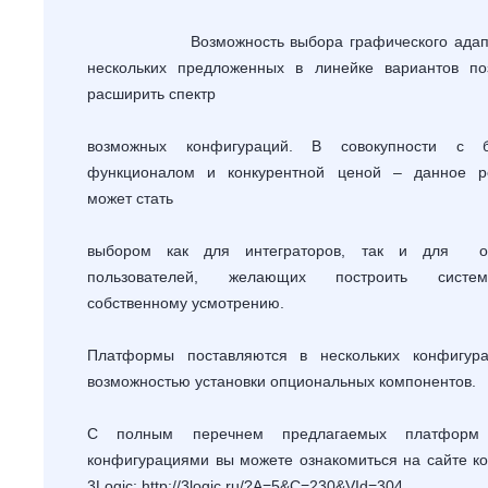
Возможность выбора графического адапт
нескольких предложенных в линейке вариантов по
расширить спектр
возможных конфигураций. В совокупности с б
функционалом и конкурентной ценой – данное 
может стать
выбором как для интеграторов, так и для о
пользователей, желающих построить сист
собственному усмотрению.
Платформы поставляются в нескольких конфигур
возможностью установки опциональных компонентов.
С полным перечнем предлагаемых платфор
конфигурациями вы можете ознакомиться на сайте к
3
Logic
:
http://3logic.ru/?A=5&C=230&VId=304