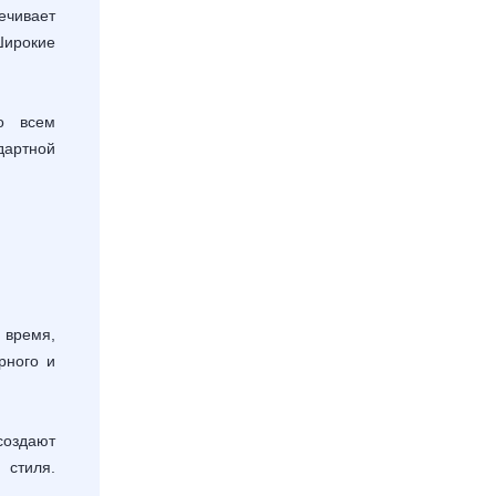
чивает
Широкие
о всем
артной
время,
рного и
оздают
 стиля.