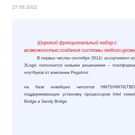
27.08.2012
Широкий функциональный набор с
возможностью создания системы любого уровн
В первых числах сентября 2012г. ассортимент к
3
Logic
пополнится новыми решениями – платформ
ноутбуков от компании
Pegatron
на базе новейших чипсетов
HM
75/
HM
76(
TBD
поддерживающих установку процессоров
Intel
семе
B
ridge
и
Sandy
Bridge
.