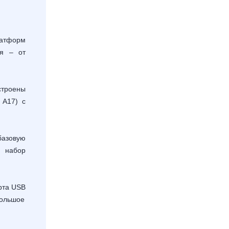
атформ
ня – от
строены
я
A
17) с
азовую
 набор
рта
USB
большое