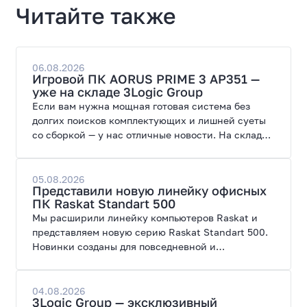
Читайте также
06.08.2026
Игровой ПК AORUS PRIME 3 AP351 —
уже на складе 3Logic Group
Если вам нужна мощная готовая система без
долгих поисков комплектующих и лишней суеты
со сборкой — у нас отличные новости. На склад
поступил ПК AORUS PRIME 3 от GIGABYTE. Модель
создана для высоких графических нагрузок,
современных игр и работы с нейросетями.
05.08.2026
Представили новую линейку офисных
ПК Raskat Standart 500
Мы расширили линейку компьютеров Raskat и
представляем новую серию Raskat Standart 500.
Новинки созданы для повседневной и
профессиональной работы, сочетая высокую
производительность, энергоэффективность и
широкие возможности модернизации.
04.08.2026
3Logic Group — эксклюзивный