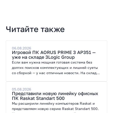
Читайте также
06.08.2026
Игровой ПК AORUS PRIME 3 AP351 —
уже на складе 3Logic Group
Если вам нужна мощная готовая система без
долгих поисков комплектующих и лишней суеты
со сборкой — у нас отличные новости. На склад
поступил ПК AORUS PRIME 3 от GIGABYTE. Модель
создана для высоких графических нагрузок,
современных игр и работы с нейросетями.
05.08.2026
Представили новую линейку офисных
ПК Raskat Standart 500
Мы расширили линейку компьютеров Raskat и
представляем новую серию Raskat Standart 500.