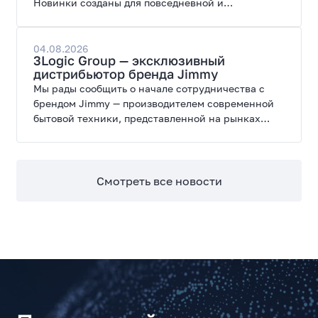
Новинки созданы для повседневной и
профессиональной работы, сочетая высокую
производительность, энергоэффективность и
широкие возможности модернизации.
04.08.2026
3Logic Group — эксклюзивный
дистрибьютор бренда Jimmy
Мы рады сообщить о начале сотрудничества с
брендом Jimmy — производителем современной
бытовой техники, представленной на рынках
России, Европы, Америки, Китая и Беларуси.
Смотреть все новости