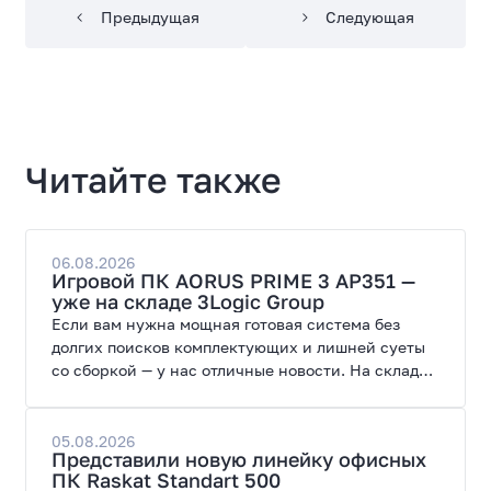
Предыдущая
Следующая
Читайте также
06.08.2026
Игровой ПК AORUS PRIME 3 AP351 —
уже на складе 3Logic Group
Если вам нужна мощная готовая система без
долгих поисков комплектующих и лишней суеты
со сборкой — у нас отличные новости. На склад
поступил ПК AORUS PRIME 3 от GIGABYTE. Модель
создана для высоких графических нагрузок,
современных игр и работы с нейросетями.
05.08.2026
Представили новую линейку офисных
ПК Raskat Standart 500