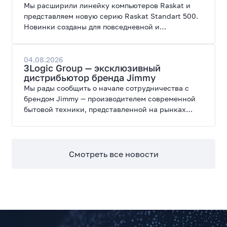
Мы расширили линейку компьютеров Raskat и
представляем новую серию Raskat Standart 500.
Новинки созданы для повседневной и
профессиональной работы, сочетая высокую
производительность, энергоэффективность и
широкие возможности модернизации.
04.08.2026
3Logic Group — эксклюзивный
дистрибьютор бренда Jimmy
Мы рады сообщить о начале сотрудничества с
брендом Jimmy — производителем современной
бытовой техники, представленной на рынках
России, Европы, Америки, Китая и Беларуси.
Смотреть все новости