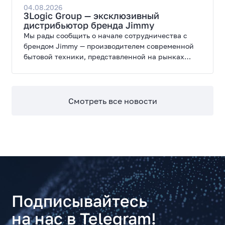
широкие возможности модернизации.
04.08.2026
3Logic Group — эксклюзивный
дистрибьютор бренда Jimmy
Мы рады сообщить о начале сотрудничества с
брендом Jimmy — производителем современной
бытовой техники, представленной на рынках
России, Европы, Америки, Китая и Беларуси.
Смотреть все новости
Подписывайтесь
на нас в Telegram!