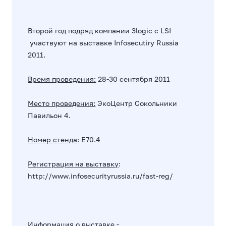
Второй год подряд компании 3
logic
с LSI
участвуют на выставке Infosecutiry Russia
2011.
Время проведения:
28-30 сентября 2011
Место проведения:
ЭкоЦентр Сокольники
Павильон 4.
Номер
c
т
е
нда
: E70.4
Регистрация на выставку
:
http
://
www
.
infosecurityrussia
.
ru
/
fast
-
reg
/
Информация о выставке -