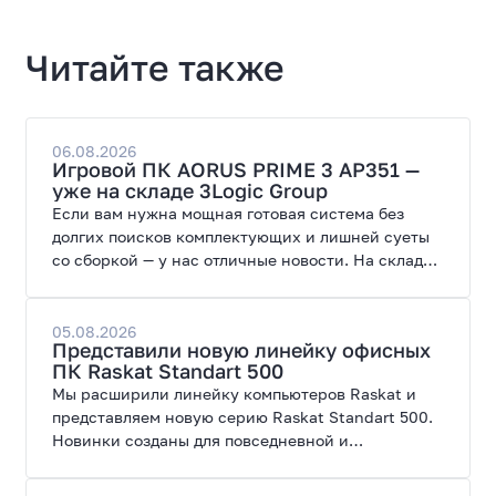
Читайте также
06.08.2026
Игровой ПК AORUS PRIME 3 AP351 —
уже на складе 3Logic Group
Если вам нужна мощная готовая система без
долгих поисков комплектующих и лишней суеты
со сборкой — у нас отличные новости. На склад
поступил ПК AORUS PRIME 3 от GIGABYTE. Модель
создана для высоких графических нагрузок,
современных игр и работы с нейросетями.
05.08.2026
Представили новую линейку офисных
ПК Raskat Standart 500
Мы расширили линейку компьютеров Raskat и
представляем новую серию Raskat Standart 500.
Новинки созданы для повседневной и
профессиональной работы, сочетая высокую
производительность, энергоэффективность и