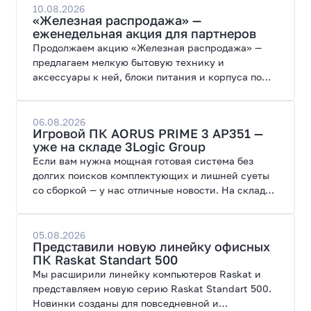
10.08.2026
«Железная распродажа» —
еженедельная акция для партнеров
Продолжаем акцию «Железная распродажа» —
предлагаем мелкую бытовую технику и
аксессуары к ней, блоки питания и корпуса по
специальным ценам.
06.08.2026
Игровой ПК AORUS PRIME 3 AP351 —
уже на складе 3Logic Group
Если вам нужна мощная готовая система без
долгих поисков комплектующих и лишней суеты
со сборкой — у нас отличные новости. На склад
поступил ПК AORUS PRIME 3 от GIGABYTE. Модель
создана для высоких графических нагрузок,
современных игр и работы с нейросетями.
05.08.2026
Представили новую линейку офисных
ПК Raskat Standart 500
Мы расширили линейку компьютеров Raskat и
представляем новую серию Raskat Standart 500.
Новинки созданы для повседневной и