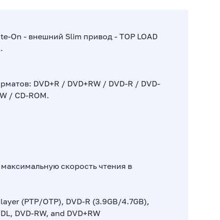
ite-On - внешний Slim привод - TOP LOAD
.
рматов: DVD+R / DVD+RW / DVD-R / DVD-
RW / CD-ROM.
максимальную скорость чтения в
ayer (PTP/OTP), DVD-R (3.9GB/4.7GB),
R DL, DVD-RW, and DVD+RW