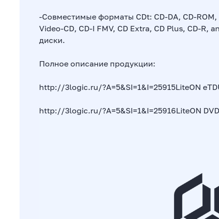
-Совместимые форматы CDt: CD-DA, CD-ROM, C
Video-CD, CD-I FMV, CD Extra, CD Plus, CD-R,
диски.
Полное описание продукции:
http://3logic.ru/?A=5&SI=1&I=25915
LiteON eT
http://3logic.ru/?A=5&SI=1&I=25916
LiteON DV