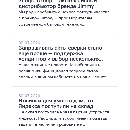
3Logic Group — эксклюзивный
возможности модернизации.
дистрибьютор бренда Jimmy
Мы рады сообщить о начале сотрудничества
с брендом Jimmy — производителем
современной бытовой техники,
представленной на рынках России, Европы,
Америки, Китая и Беларуси.
30.07.2026
Запрашивать акты сверки стало
еще проще — поддержка
холдингов и выбор нескольких
периодов
У нас отличные новости! Мы обновили и
расширили функционал запроса Актов
сверки в личном кабинете на нашем сайте.
Теперь сверять взаиморасчеты и закрывать
отчетные периоды можно в разы быстрее.
30.07.2026
Новинки для умного дома от
Яндекса поступили на склад
На склад поступила новая партия устройств
Яндекса. Расширили ассортимент под ваши
задачи: в наличии проводные и