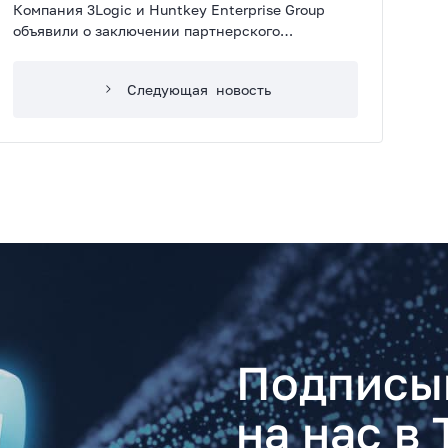
Компания 3Logic и Huntkey Enterprise Group
объявили о заключении партнерского
соглашения в области масштабного
продвижения продукции Huntkey на рынке
Следующая
новость
России.
Подписы
на нас в 