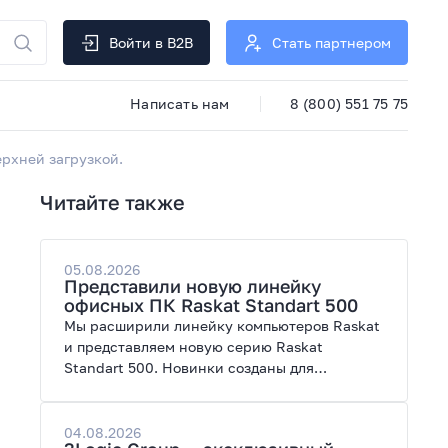
Войти в B2B
Стать партнером
Написать нам
8 (800) 551 75 75
ерхней загрузкой.
Читайте также
05.08.2026
Представили новую линейку
офисных ПК Raskat Standart 500
Мы расширили линейку компьютеров Raskat
и представляем новую серию Raskat
Standart 500. Новинки созданы для
повседневной и профессиональной работы,
сочетая высокую производительность,
энергоэффективность и широкие
04.08.2026