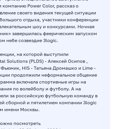
 компанию Power Color, рассказ о
авление своего видения текущей ситуации
ебольшого отдыха, участники конференции
влекательным шоу и конкурсами. Ночная
дник» завершилась феерическим запуском
м небе созвездие 3logic.
ренции, на которой выступили
tal Solutions (PLDS) - Алексей Осипов ,
н Фьюмик, HIS - Татьяна Дромашко и Lime -
енции продолжили неформальное общение
ограмма включала спортивные игры на
ания по волейболу и футболу. А на
лели за российскую футбольную команду в
ей сборной и пятилетием компании 3logic
ом имени Москвы.
можно посмотреть