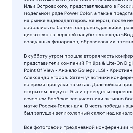
Ильи Островского, представляющего в России
модельном ряде Power Color, а также предст
на рынке видеоадаптеров. Вечером, после н
собрались на банкет, сопровождавшийся раз
дискотека на верхней палубе теплохода «Во
воздушных фонариков, образовавших в темно
В субботу утром прошла вторая часть конфе
представители компаний Philips & Lite-On Digi
Point Of View - Анжело Бочери, LSI - Кристиа
Александр Егоров. Затем участники конфер
во время прогулки на яхтах. Дальнейшая пр
открытом воздухе. Были проведены соревнов
вечернем барбекю все участники активно бо
матче Россия-Голландия. В честь победы наш
был запущен великолепный салют над канал
Все фотографии трехдневной конференции 