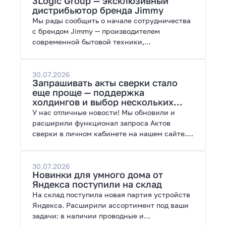
3Logic Group — эксклюзивный
возможности модернизации.
дистрибьютор бренда Jimmy
Мы рады сообщить о начале сотрудничества
с брендом Jimmy — производителем
современной бытовой техники,
представленной на рынках России, Европы,
Америки, Китая и Беларуси.
30.07.2026
Запрашивать акты сверки стало
еще проще — поддержка
холдингов и выбор нескольких
периодов
У нас отличные новости! Мы обновили и
расширили функционал запроса Актов
сверки в личном кабинете на нашем сайте.
Теперь сверять взаиморасчеты и закрывать
отчетные периоды можно в разы быстрее.
30.07.2026
Новинки для умного дома от
Яндекса поступили на склад
На склад поступила новая партия устройств
Яндекса. Расширили ассортимент под ваши
задачи: в наличии проводные и