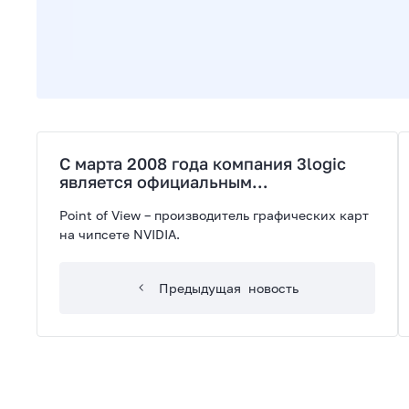
C марта 2008 года компания 3logic
является официальным
дистрибутором компании Piont of
Point of View – производитель графических карт
View.
на чипсете NVIDIA.
Предыдущая
новость