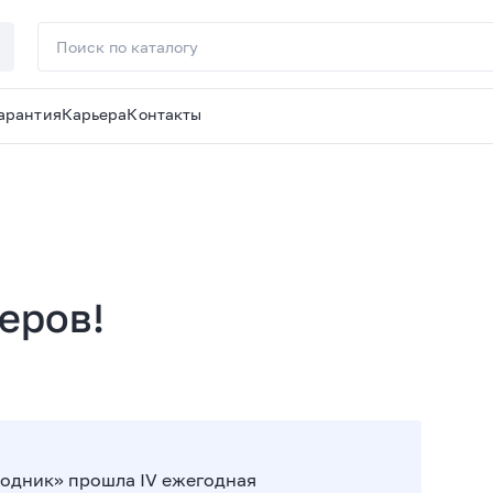
арантия
Карьера
Контакты
еров!
Водник» прошла IV ежегодная