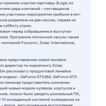
и приняли участие партнеры 3Logic из
вители ряда компаний – поставщиков
юня участники мероприятия прибыли в яхт-
ыла разделена на две сессии, первая из
в субботу утром.
ловом перед собравшимися выступил
ыков.
Программа пятничной сессии также
компаний Foxconn, Zotac International,
ена представлению новой линейки
ил директор по маркетингу Zotac
). Он рассказал о продуктовой линейке
е модели – GeForce GTX260, GeForce GTX
жил семинар представитель компании
вший новые модели кулеров, корпусов и
дание, можно было увидеть уникальный ПК,
er VI оснащенный системой охлаждения на
, - яркое, эмоциональное выступление