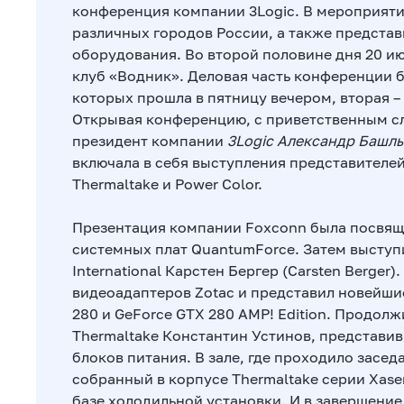
конференция компании 3Logic. В мероприяти
различных городов России, а также предста
оборудования. Во второй половине дня 20 и
клуб «Водник». Деловая часть конференции б
которых прошла в пятницу вечером, вторая – 
Открывая конференцию, с приветственным с
президент компании
3Logic Александр Башл
включала в себя выступления представителей 
Thermaltake и Power Color.
Презентация компании Foxconn была посвящ
системных плат QuantumForce. Затем выступ
International Карстен Бергер (Carsten Berger
видеоадаптеров Zotac и представил новейши
280 и GeForce GTX 280 AMP! Edition. Продол
Thermaltake Константин Устинов, представи
блоков питания. В зале, где проходило засе
собранный в корпусе Thermaltake серии Xas
базе холодильной установки. И в завершение