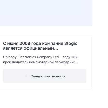
С июня 2008 года компания 3logiс
является официальным
дистрибьютором компании Chicony.
Chicony Electronics Company Ltd –-ведущий
производитель компьютерной периферии:
клавиатуры, мышки, блоки питания, веб-камеры
и др.
Следующая
новость