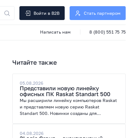
Войти в B2B
Стать партнером
Написать нам
8 (800) 551 75 75
Читайте также
05.08.2026
Представили новую линейку
офисных ПК Raskat Standart 500
Мы расширили линейку компьютеров Raskat
и представляем новую серию Raskat
Standart 500. Новинки созданы для
повседневной и профессиональной работы,
сочетая высокую производительность,
энергоэффективность и широкие
04.08.2026