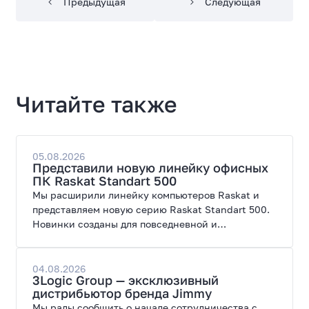
Предыдущая
Следующая
Читайте также
05.08.2026
Представили новую линейку офисных
ПК Raskat Standart 500
Мы расширили линейку компьютеров Raskat и
представляем новую серию Raskat Standart 500.
Новинки созданы для повседневной и
профессиональной работы, сочетая высокую
производительность, энергоэффективность и
широкие возможности модернизации.
04.08.2026
3Logic Group — эксклюзивный
дистрибьютор бренда Jimmy
Мы рады сообщить о начале сотрудничества с