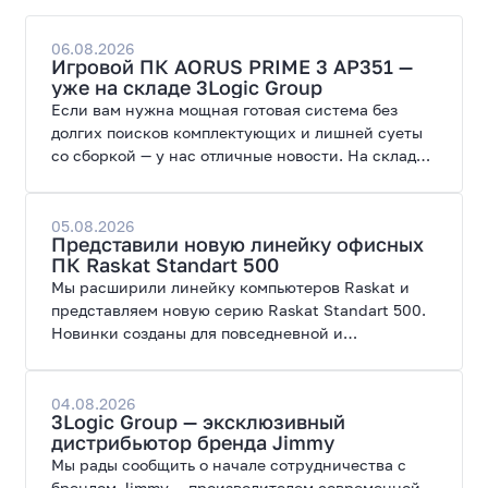
06.08.2026
Игровой ПК AORUS PRIME 3 AP351 —
уже на складе 3Logic Group
Если вам нужна мощная готовая система без
долгих поисков комплектующих и лишней суеты
со сборкой — у нас отличные новости. На склад
поступил ПК AORUS PRIME 3 от GIGABYTE. Модель
создана для высоких графических нагрузок,
современных игр и работы с нейросетями.
05.08.2026
Представили новую линейку офисных
ПК Raskat Standart 500
Мы расширили линейку компьютеров Raskat и
представляем новую серию Raskat Standart 500.
Новинки созданы для повседневной и
профессиональной работы, сочетая высокую
производительность, энергоэффективность и
широкие возможности модернизации.
04.08.2026
3Logic Group — эксклюзивный
дистрибьютор бренда Jimmy
Мы рады сообщить о начале сотрудничества с
брендом Jimmy — производителем современной