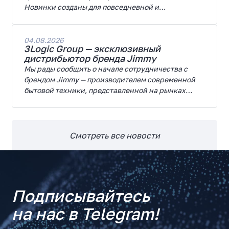
Новинки созданы для повседневной и
профессиональной работы, сочетая высокую
производительность, энергоэффективность и
широкие возможности модернизации.
04.08.2026
3Logic Group — эксклюзивный
дистрибьютор бренда Jimmy
Мы рады сообщить о начале сотрудничества с
брендом Jimmy — производителем современной
бытовой техники, представленной на рынках
России, Европы, Америки, Китая и Беларуси.
Смотреть все новости
Подписывайтесь
на нас в Telegram!