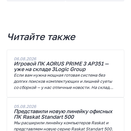
Читайте также
06.08.2026
Игровой ПК AORUS PRIME 3 AP351 —
уже на складе 3Logic Group
Если вам нужна мощная готовая система без
долгих поисков комплектующих и лишней суеты
со сборкой — у нас отличные новости. На склад
поступил ПК AORUS PRIME 3 от GIGABYTE. Модель
создана для высоких графических нагрузок,
современных игр и работы с нейросетями.
05.08.2026
Представили новую линейку офисных
ПК Raskat Standart 500
Мы расширили линейку компьютеров Raskat и
представляем новую серию Raskat Standart 500.