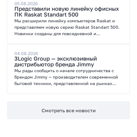
современных игр и работы с нейросетями.
05.08.2026
Представили новую линейку офисных
ПК Raskat Standart 500
Мы расширили линейку компьютеров Raskat и
представляем новую серию Raskat Standart 500.
Новинки созданы для повседневной и
профессиональной работы, сочетая высокую
производительность, энергоэффективность и
широкие возможности модернизации.
04.08.2026
3Logic Group — эксклюзивный
дистрибьютор бренда Jimmy
Мы рады сообщить о начале сотрудничества с
брендом Jimmy — производителем современной
бытовой техники, представленной на рынках
России, Европы, Америки, Китая и Беларуси.
Смотреть все новости