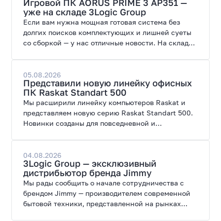
Игровой ПК AORUS PRIME 3 AP351 —
уже на складе 3Logic Group
Если вам нужна мощная готовая система без
долгих поисков комплектующих и лишней суеты
со сборкой — у нас отличные новости. На склад
поступил ПК AORUS PRIME 3 от GIGABYTE. Модель
создана для высоких графических нагрузок,
современных игр и работы с нейросетями.
05.08.2026
Представили новую линейку офисных
ПК Raskat Standart 500
Мы расширили линейку компьютеров Raskat и
представляем новую серию Raskat Standart 500.
Новинки созданы для повседневной и
профессиональной работы, сочетая высокую
производительность, энергоэффективность и
широкие возможности модернизации.
04.08.2026
3Logic Group — эксклюзивный
дистрибьютор бренда Jimmy
Мы рады сообщить о начале сотрудничества с
брендом Jimmy — производителем современной
бытовой техники, представленной на рынках
России, Европы, Америки, Китая и Беларуси.