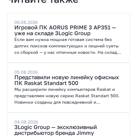
06.08.2026
Игровой ПК AORUS PRIME 3 AP351 —
уже на складе 3Logic Group
Если вам нужна мощная готовая система без
долгих поисков комплектующих и лишней суеты
со сборкой — у нас отличные новости. На склад
поступил ПК AORUS PRIME 3 от GIGABYTE. Модель
создана для высоких графических нагрузок,
современных игр и работы с нейросетями.
05.08.2026
Представили новую линейку офисных
ПК Raskat Standart 500
Мы расширили линейку компьютеров Raskat и
представляем новую серию Raskat Standart 500.
Новинки созданы для повседневной и
профессиональной работы, сочетая высокую
производительность, энергоэффективность и
широкие возможности модернизации.
04.08.2026
3Logic Group — эксклюзивный
дистрибьютор бренда Jimmy