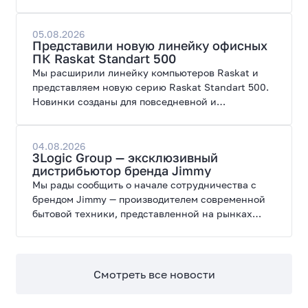
поступил ПК AORUS PRIME 3 от GIGABYTE. Модель
создана для высоких графических нагрузок,
современных игр и работы с нейросетями.
05.08.2026
Представили новую линейку офисных
ПК Raskat Standart 500
Мы расширили линейку компьютеров Raskat и
представляем новую серию Raskat Standart 500.
Новинки созданы для повседневной и
профессиональной работы, сочетая высокую
производительность, энергоэффективность и
широкие возможности модернизации.
04.08.2026
3Logic Group — эксклюзивный
дистрибьютор бренда Jimmy
Мы рады сообщить о начале сотрудничества с
брендом Jimmy — производителем современной
бытовой техники, представленной на рынках
России, Европы, Америки, Китая и Беларуси.
Смотреть все новости