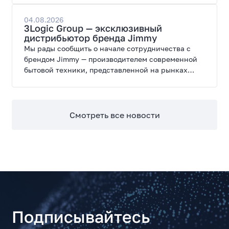
производительность, энергоэффективность и
широкие возможности модернизации.
04.08.2026
3Logic Group — эксклюзивный
дистрибьютор бренда Jimmy
Мы рады сообщить о начале сотрудничества с
брендом Jimmy — производителем современной
бытовой техники, представленной на рынках
России, Европы, Америки, Китая и Беларуси.
Смотреть все новости
Подписывайтесь