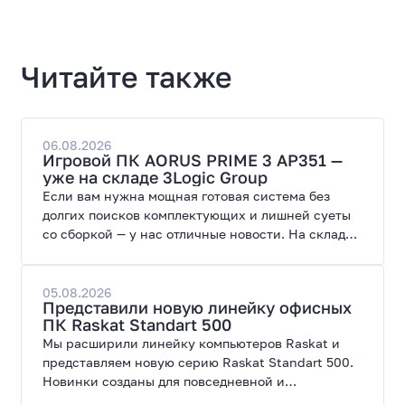
Читайте также
06.08.2026
Игровой ПК AORUS PRIME 3 AP351 —
уже на складе 3Logic Group
Если вам нужна мощная готовая система без
долгих поисков комплектующих и лишней суеты
со сборкой — у нас отличные новости. На склад
поступил ПК AORUS PRIME 3 от GIGABYTE. Модель
создана для высоких графических нагрузок,
современных игр и работы с нейросетями.
05.08.2026
Представили новую линейку офисных
ПК Raskat Standart 500
Мы расширили линейку компьютеров Raskat и
представляем новую серию Raskat Standart 500.
Новинки созданы для повседневной и
профессиональной работы, сочетая высокую