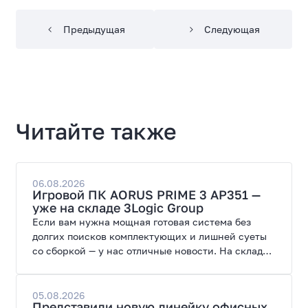
Предыдущая
Следующая
Читайте также
06.08.2026
Игровой ПК AORUS PRIME 3 AP351 —
уже на складе 3Logic Group
Если вам нужна мощная готовая система без
долгих поисков комплектующих и лишней суеты
со сборкой — у нас отличные новости. На склад
поступил ПК AORUS PRIME 3 от GIGABYTE. Модель
создана для высоких графических нагрузок,
современных игр и работы с нейросетями.
05.08.2026
Представили новую линейку офисных