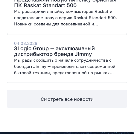
ПК Raskat Standart 500
Мы расширили линейку компьютеров Raskat и
представляем новую серию Raskat Standart 500.
Новинки созданы для повседневной и
профессиональной работы, сочетая высокую
производительность, энергоэффективность и
широкие возможности модернизации.
04.08.2026
3Logic Group — эксклюзивный
дистрибьютор бренда Jimmy
Мы рады сообщить о начале сотрудничества с
брендом Jimmy — производителем современной
бытовой техники, представленной на рынках
России, Европы, Америки, Китая и Беларуси.
Смотреть все новости