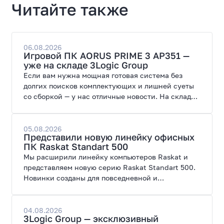
Читайте также
06.08.2026
Игровой ПК AORUS PRIME 3 AP351 —
уже на складе 3Logic Group
Если вам нужна мощная готовая система без
долгих поисков комплектующих и лишней суеты
со сборкой — у нас отличные новости. На склад
поступил ПК AORUS PRIME 3 от GIGABYTE. Модель
создана для высоких графических нагрузок,
современных игр и работы с нейросетями.
05.08.2026
Представили новую линейку офисных
ПК Raskat Standart 500
Мы расширили линейку компьютеров Raskat и
представляем новую серию Raskat Standart 500.
Новинки созданы для повседневной и
профессиональной работы, сочетая высокую
производительность, энергоэффективность и
широкие возможности модернизации.
04.08.2026
3Logic Group — эксклюзивный