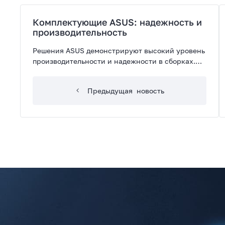
Комплектующие ASUS: надежность и
производительность
Решения ASUS демонстрируют высокий уровень
производительности и надежности в сборках.
На складе 3Logic Group есть материнские платы
и системы жидкостного охлаждения, которые
Предыдущая
новость
идеально подходят как для игр, так и для
работы.