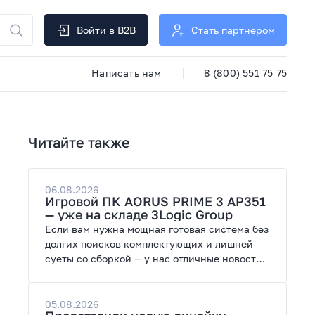
Войти в B2B
Стать партнером
Написать нам
8 (800) 551 75 75
Читайте также
06.08.2026
Игровой ПК AORUS PRIME 3 AP351
— уже на складе 3Logic Group
Если вам нужна мощная готовая система без
долгих поисков комплектующих и лишней
суеты со сборкой — у нас отличные новости.
На склад поступил ПК AORUS PRIME 3 от
GIGABYTE. Модель создана для высоких
графических нагрузок, современных игр и
05.08.2026