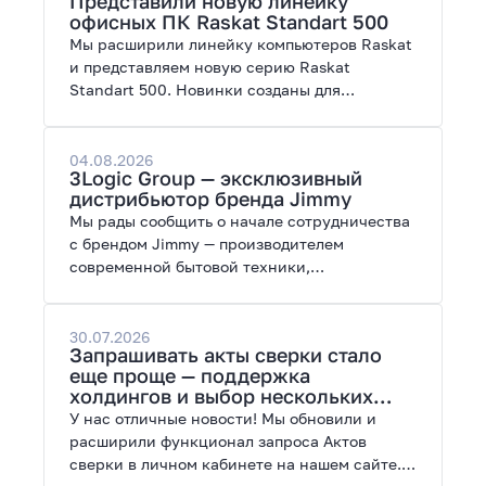
Представили новую линейку
работы с нейросетями.
офисных ПК Raskat Standart 500
Мы расширили линейку компьютеров Raskat
и представляем новую серию Raskat
Standart 500. Новинки созданы для
повседневной и профессиональной работы,
сочетая высокую производительность,
энергоэффективность и широкие
04.08.2026
3Logic Group — эксклюзивный
возможности модернизации.
дистрибьютор бренда Jimmy
Мы рады сообщить о начале сотрудничества
с брендом Jimmy — производителем
современной бытовой техники,
представленной на рынках России, Европы,
Америки, Китая и Беларуси.
30.07.2026
Запрашивать акты сверки стало
еще проще — поддержка
холдингов и выбор нескольких
периодов
У нас отличные новости! Мы обновили и
расширили функционал запроса Актов
сверки в личном кабинете на нашем сайте.