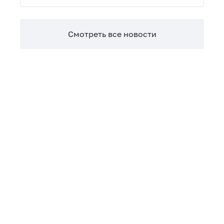
Теперь сверять взаиморасчеты и закрывать
отчетные периоды можно в разы быстрее.
Смотреть все новости