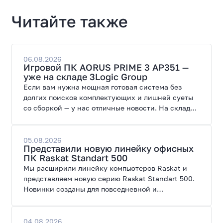
Читайте также
06.08.2026
Игровой ПК AORUS PRIME 3 AP351 —
уже на складе 3Logic Group
Если вам нужна мощная готовая система без
долгих поисков комплектующих и лишней суеты
со сборкой — у нас отличные новости. На склад
поступил ПК AORUS PRIME 3 от GIGABYTE. Модель
создана для высоких графических нагрузок,
современных игр и работы с нейросетями.
05.08.2026
Представили новую линейку офисных
ПК Raskat Standart 500
Мы расширили линейку компьютеров Raskat и
представляем новую серию Raskat Standart 500.
Новинки созданы для повседневной и
профессиональной работы, сочетая высокую
производительность, энергоэффективность и
широкие возможности модернизации.
04.08.2026