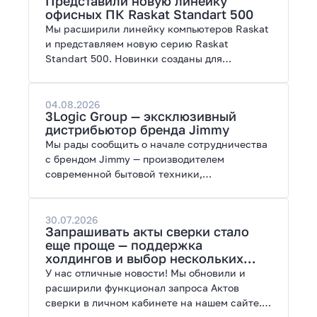
Представили новую линейку
работы с нейросетями.
офисных ПК Raskat Standart 500
Мы расширили линейку компьютеров Raskat
и представляем новую серию Raskat
Standart 500. Новинки созданы для
повседневной и профессиональной работы,
сочетая высокую производительность,
энергоэффективность и широкие
04.08.2026
3Logic Group — эксклюзивный
возможности модернизации.
дистрибьютор бренда Jimmy
Мы рады сообщить о начале сотрудничества
с брендом Jimmy — производителем
современной бытовой техники,
представленной на рынках России, Европы,
Америки, Китая и Беларуси.
30.07.2026
Запрашивать акты сверки стало
еще проще — поддержка
холдингов и выбор нескольких
периодов
У нас отличные новости! Мы обновили и
расширили функционал запроса Актов
сверки в личном кабинете на нашем сайте.