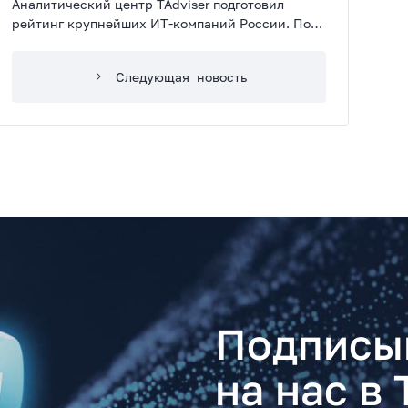
Аналитический центр TAdviser подготовил
рейтинг крупнейших ИТ-компаний России. По
итогам 2024 года 3Logic Group вошла в топ-7,
сохранив свое место по сравнению с рейтингом
Следующая
новость
прошлого года.
Подписы
на нас в 