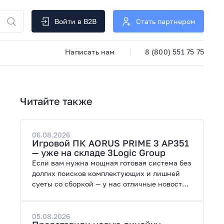
Войти в B2B
Стать партнером
Написать нам
8 (800) 551 75 75
Читайте также
06.08.2026
Игровой ПК AORUS PRIME 3 AP351
— уже на складе 3Logic Group
Если вам нужна мощная готовая система без
долгих поисков комплектующих и лишней
суеты со сборкой — у нас отличные новости.
На склад поступил ПК AORUS PRIME 3 от
GIGABYTE. Модель создана для высоких
графических нагрузок, современных игр и
05.08.2026