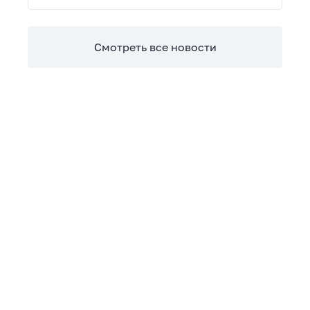
Теперь сверять взаиморасчеты и закрывать
отчетные периоды можно в разы быстрее.
Смотреть все новости